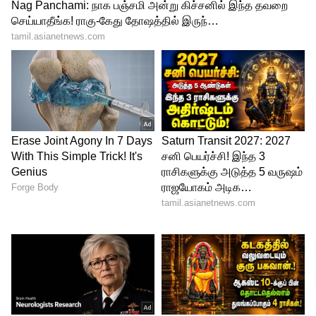
பெற்றுவருவதாக தெரிவித்தார்.
ஆசிரமத்தில் பாலியல்
துன்புறுத்தல்களுக்கு ஆளாக்கப்பட்ட 2
பெண்களும் வட மாநிலத்தை சேர்ந்தவர்கள்.
தமிழகத்தில் கூடுதலாக அரசு மனநல
காப்பகங்களை அமைக்க அரசுக்கு
பரிந்துரை செய்யப்படும், தற்போதைய
ஆய்வு அறிக்கை சிபிசிஐடி விசாரணையின்
போது சமர்ப்பிக்கப்படும். இதுவரை ஆசிரம
உரிமையாளர்கள் மற்றும் பணியாளர்கள்
என 8 பேர் கைதுசெய்யப்பட்டுள்ளனர்.
பாதிக்கப்பட்டவர்களிடம் ஆணையம்
மூலம்விசாரணை மேற்கொள்ளப்பட்டுள்ளது.
இதுதொடர்பான அறிக்கை தமிழக
அரசிடமும் விரைவில் சமர்ப்பிக்கப்படும்
என ஏ.எஸ்.குமாரி தெரிவித்தார்.