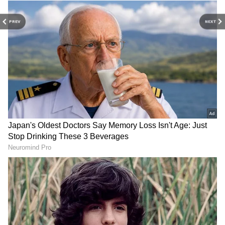
PREV
NEXT
RECOMMENDED STORIES
மத்திய அரசுக்கு எதிராக
சுகாதாரத் துறையில்
கொந்தளிப்பு! –
சாதனையா?
திருப்பத்தூரில்
சோதனையா? –