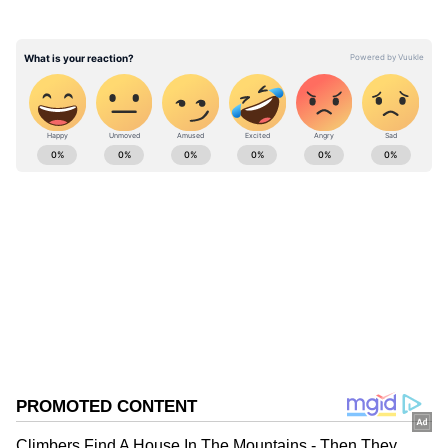
கே.பி. முனுசாமி ரூ.1 கோடி கேட்டது
உண்மைதான்.. ஆனால்.. சீனாக சீனுக்கு
வரும் ராஜேந்திர பாலாஜி..!
ABOUT THE AUTHOR
Ajmal Khan
AK
அஜ்மல்கான், பிரபல தொலைக்காட்சிகளில் மூத்த
மற்றும் சிறப்பு செய்தியாளராக பணிபுரிந்துள்ளார்.
20வருடங்களாக செய்தித்துறையில் பணியாற்றி
வரும் இவர், கடந்த 3 ஆண்டுகளாக ஏசியா நெட்
Follow Us
இணையதளத்தில் தமிழ்நாடு மற்றும் அரசியல்
சார்ந்த செய்திகளையும் எழுதி வருகிறார்.