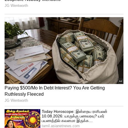
நிலையில் உள்ளவர்கள், மாவட்டத்தில்
சாதனையா? சோதனையா? –
செயல்படும் மற்ற இல்லங்களில் மாற்றி
விமர்சனங்களுக்கு அமைச்சர்
வைக்கப்பட்டுள்ளதாக கூறினார்.
அருண்ராஜ் காரசார பதிலடி!