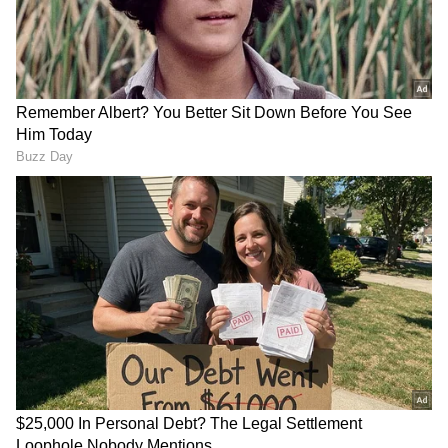
மகளிர் ஆணையம் நேரில் விசாரணை
காங்கிரஸின்
விமர்சனங்களுக்கு
பிரம்மாண்ட எதிர்ப்பு
அமைச்சர் அருண்ராஜ்
பேரணி!
காரசார பதிலடி!
இந்தநிலையில் ஆசிரமத்தில் நடைபெற்ற
பாலியல் வன்கொடுமைகள் தொடர்பாக ,
முண்டியம்பாக்கம் அரசு மருத்துவக் கல்லூரி
மருத்துவமனையில் சிகிச்சை பெற்றுவரும்
பெண்களிடம் மாநில மகளிர்
பயந்து ஓடும் அரசு ! –
காவிரி கைவிரித்தாலும்
ஆணையத்தலைவர் ஏ.எஸ்.குமாரி நேரில்
சென்னையில்
தமிழகத்தின் வற்றாத
கனிமொழி விட்ட பகிரங்க
ஒரே ஜீவநதி..
விசாரணை நடத்தினார். அப்போது
சவால் !
தாமிரபரணியில் 365
பாதிக்கப்பட்டவர்களிடம் ஆசிரமத்தில்
LATEST VIDEOS
நாளும் தண்ணீர் ஓடும்
ரகசியம் என்ன?
நடைபெற்ற சம்பவங்களை கேட்டறிந்தார்.
மத்திய அரசுக்கு எதிராக
இதனையடுத்து செய்தியாளர்களை
கொந்தளிப்பு! – திருப்பத்தூரில்
சந்தித்த அவர், ஆசிரமத்தில் இருந்து
காங்கிரஸின் பிரம்மாண்ட
மீட்கப்பட்டவர்கள், முண்டியம்பாக்கம் அரசு
எதிர்ப்பு பேரணி!
மருத்துவக் கல்லூரி மருத்துவமனையில்
சிகிச்சைக்காக அனுமதிக்கப்பட்டனர். நல்ல
சுகாதாரத் துறையில்