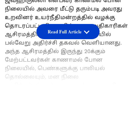
ஜவஹிருல்லா என்பவர் காணமல் போன
நிலையில் அவரை மீட்டு தரும்படி அவரது
உறவினர் உயர்நீதிமன்றத்தில் வழக்கு
தொடரப்பட்ட நிலையில், அரசு அதிகாரிகள்
Read Full Article
ஆசிரமத்தில் நடத்திய சோதனையில்
பல்வேறு அதிர்ச்சி தகவல் வெளியானது.
அந்த ஆசிரமத்தில் இருந்து 20க்கும்
மேற்பட்டவர்கள் காணாமல் போன
நிலையில், பெண்களுக்கு பாலியல்
தொல்லையும், மன நிலை
பாதிக்கப்பட்டவர்களை குரங்குளை ஏவி
விட்டு கடிக்க விட்ட கொடூரமும்
LATEST VIDEOS
அரங்கேறியுள்ளத்து தெரியவந்தது.
இதனையடுத்து இந்த வழக்கு
விசாரணையை சிபிசிஐடிக்கு மாற்றி டிஜிபி
சைலேந்திர பாபு உத்தரவிட்டிருந்தார்.