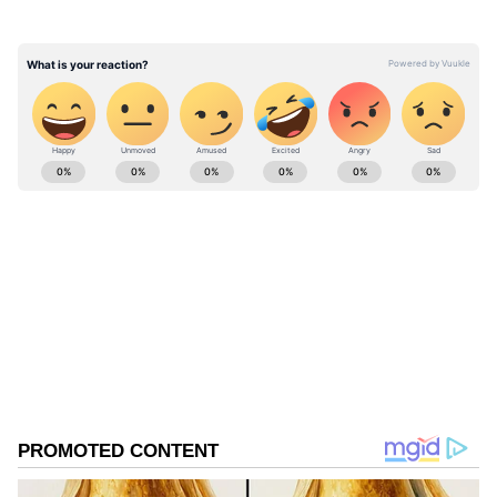
எரிக்கப்பட்டிருகிறது.
ABOUT THE AUTHOR
Ajmal Khan
AK
அஜ்மல்கான், பிரபல தொலைக்காட்சிகளில் மூத்த
மற்றும் சிறப்பு செய்தியாளராக பணிபுரிந்துள்ளார்.
20வருடங்களாக செய்தித்துறையில் பணியாற்றி
வரும் இவர், கடந்த 3 ஆண்டுகளாக ஏசியா நெட்
தமிழ்நாடு
இணையதளத்தில் தமிழ்நாடு மற்றும் அரசியல்
அரசியல்
காவல்
சார்ந்த செய்திகளையும் எழுதி வருகிறார்.
Published :
May 19 2024, 11:50 AM IST
Follow Us