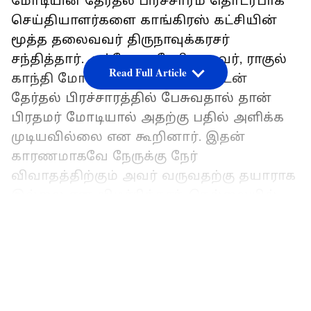
மோடியின் தேர்தல் பிரச்சாரம் தொடர்பாக
செய்தியாளர்களை காங்கிரஸ் கட்சியின்
மூத்த தலைவவர் திருநாவுக்கரசர்
சந்தித்தார். அப்போது பேசிய அவர், ராகுல்
Read Full Article
காந்தி மோடி குறித்து ஆதாரத்துடன்
தேர்தல் பிரச்சாரத்தில் பேசுவதால் தான்
பிரதமர் மோடியால் அதற்கு பதில் அளிக்க
முடியவில்லை என கூறினார். இதன்
காரணமாகவே நேருக்கு நேர்
விவாதத்திற்கும் அவர் வருவதற்கு தயாராக
இல்லை என விமர்சித்தார். நெல்லையில்
காங்கிரஸ் மூத்த தலைவர் ஜெயக்குமார்
LATEST VIDEOS
அவரது தோட்டத்தில் மர்ம மரணம் அடைந்த
நிலையில் அவரது உடலில் கல்லோடு
சேர்த்து கம்பிகள் சுற்றப்பட்டு இருந்துள்ளது.
மேலும் அவரது உடலும்