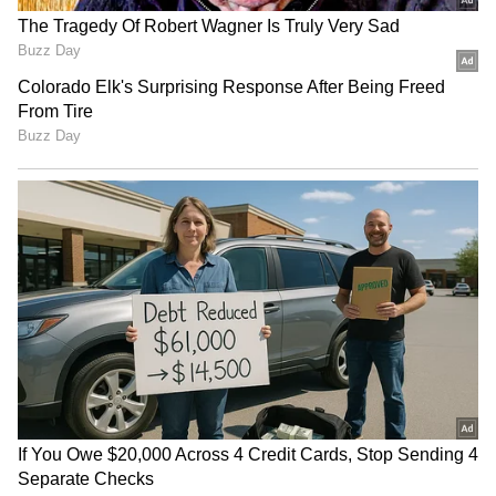
வேலைடா இது?
கேள்விகள் இன்றைய தினம் கேட்கப்பட
உள்ளதாகவும் தகவல்கள்
வெளியாகியுள்ளது. இருப்பினும் கடந்த சில
தினங்களாக நடத்தப்பட்ட விசாரணையில்
கிடைக்கப்பெற்ற தகவல்களின்
அடிப்படையிலேயே ஆறுகுட்டியிடம் மறு
விசாரணை நடத்தப்படுவதாகவும்
கூறப்படுகிறது. இரண்டு முறை
விசாரிக்கப்பட்ட நிலையில் மீண்டும்
ஆறுகுட்டியிடம் நடத்தப்பட்ட விசாரணை
வழக்கில் முக்கியத்துவம் வாய்ந்ததாகவும்
கருதப்படுகிறது.