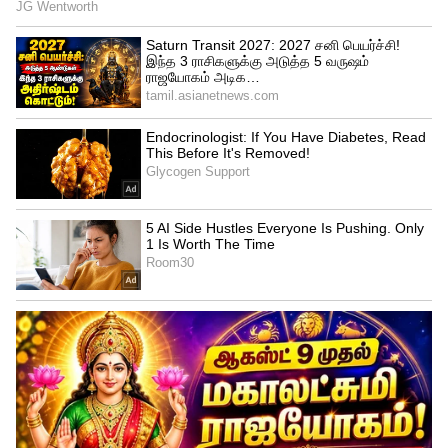
கயல் சீரியலில் வரும் கயல் தான்
சின்னம்மா.. மேடையில் கண்ணீர் விட்ட
திவாகரன் - சசிகலா !