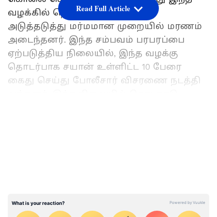
Read Full Article
வழக்கில் தொடர்புடையவர்கள்
அடுத்தடுத்து மர்மமான முறையில் மரணம்
அடைந்தனர். இந்த சம்பவம் பரபரப்பை
ஏற்படுத்திய நிலையில், இந்த வழக்கு
தொடர்பாக சயான் உள்ளிட்ட 10 பேரை
கைது செய்து போலீசார் விசரணை நடத்தி
வந்தனர். இந்த நிலையில் கொடநாடு
கொலை கொள்ளை வழக்கு தொடர்பாக
LATEST VIDEOS
மேற்கு மண்டல காவல்துறை தலைவர்
சுதாகர் தலைமையில் தனிப்படை
போலீசார் விசாரணை மேற்கொண்டு வரும்
நிலையில் இதுவரை 250க்கும்
மேற்பட்டோரிடம் விசாரணை
நடத்தப்பட்டுள்ளது. கடந்த வாரம் இந்த
வழக்கு தொடர்பாக பிரபல மணல்
ஒப்பந்ததாரர் ஆறுமுகசாமி மற்றும் அவரது