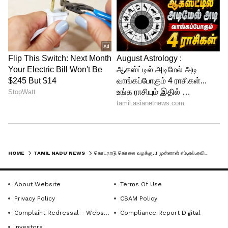
விசாரணைக்கு பிறகு செய்தியாளர்களிடம்
பேசிய ஆறுகுட்டி, சுமார் இரண்டு மணி
நேரம் நடத்தப்பட்ட விசாரணையில் கொலை
வழக்கின் முக்கிய குற்றவாளியான
HOME
TAMIL NADU NEWS
கொடநாடு கொலை வழக்கு..! முன்னாள் எம்,எல்.ஏவிடம் தனிப்படை போலீசார் மீண்டும் விசாரணை
கனகராஜ் குறித்து சில கேள்விகள்
கேட்கப்பட்டதாகவும் அதற்கு உரிய பதில்
About Website
Terms Of Use
அளித்ததாகவும் ஆறுகுட்டி
Privacy Policy
CSAM Policy
தெரிவித்துள்ளார். மேலும் எப்போது
Complaint Redressal - Website
Compliance Report Digital
வேண்டுமானாலும் விசாரணைக்கு
Investors