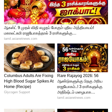
கனகராஜ் தொடர்பாக கேள்வி