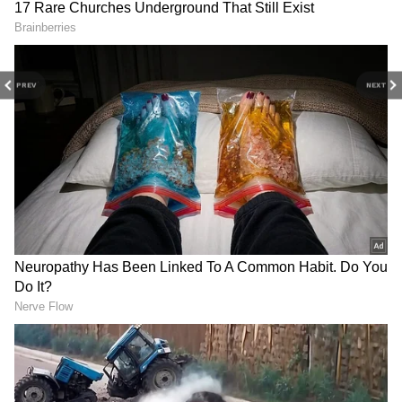
PREV
NEXT
RECOMMENDED STORIES
தூத்துக்குடி பனிமய
நம்பர் 1 டிரெண்டிங்கில்
மாதா கோயில் திருவிழா
'தக்காளி வெற்றி கழகம்'
நிறைவு: திரளான
பஸ்! யார் பாத்த
பக்தர்கள் தரிசனம்!
வேலைடா இது?