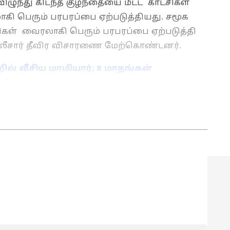
ுந்து கிடந்த குழந்தையை மீட்ட காட்சிகள்
 பெரும் பரபரப்பை ஏற்படுத்தியது. சமூக
கள் வைரலாகி பெரும் பரபரப்பை ஏற்படுத்தி
லீசார் தீவிர விசாரணை மேற்கொண்டனர்.
 வீசிய மாமியார்; 8 மாதங்கள்
ரில் பரபரப்பு
ாட்சிகளில் மூத்த மற்றும் சிறப்பு செய்தியாளராக
ங்களாக செய்தித்துறையில் பணியாற்றி வரும் இவர்,
நெட் இணையதளத்தில் தமிழ்நாடு மற்றும் அரசியல்
 வருகிறார்.