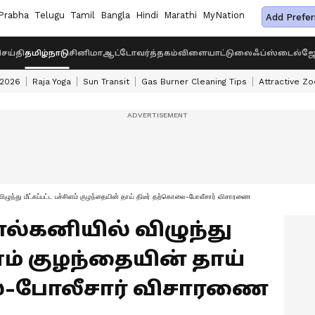
Prabha
Telugu
Tamil
Bangla
Hindi
Marathi
MyNation
Add Prefer
ெய்தி
தமிழ்நாடு
சினிமா
ஆட்டோ
வர்த்தகம்
விளையாட்டு
லைஃப்ஸ்டைல்
ஜோ
 2026
Raja Yoga
Sun Transit
Gas Burner Cleaning Tips
Attractive Zo
ிழுந்து மீட்கப்பட்ட பச்சிளம் குழந்தையின் தாய் திடீர் தற்கொலை-போலீசார் விசாரணை
்கனியில் விழுந்து
ிளம் குழந்தையின் தாய்
ை-போலீசார் விசாரணை