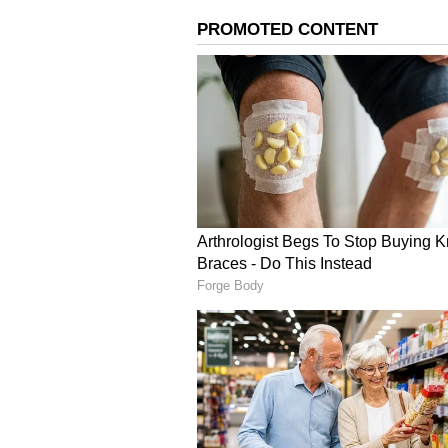
குழந்தையின் தாய் தற்கொ
குழந்தை காப்பாற்றப்பட்ட சம்ப
காரமடைக்கு வந்துள்ளார்கள். ந
சென்றுள்ளனர். இதனையடுத்து மீண
தூக்கிட்டு தற்கொலை செய்துக
தகவல் தெரிவிக்கப்பட்டதையடுத
பரிசோதனைக்காக மருத்துவமனை
செய்து கொண்ட ரம்யா சிறிது ந
கூறப்படுகிறது. இச்சம்பவம் க
மேற்கொண்டு வருகின்றனர்.