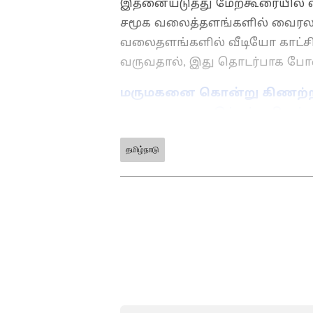
இதனையடுத்து மேற்கூரையில் விழ
சமூக வலைத்தளங்களில் வைரலாகி
வலைதளங்களில் வீடியோ காட்சி
வருவதால், இது தொடர்பாக போ
மருமகனை கொன்று கிணற்றில்
நாடகமாடிய குடும்பம் - திருப்பூ
தமிழ்நாடு
ABOUT THE AUTHOR
Ajmal Khan
AK
அஜ்மல்கான், பிரபல தொலைக்க
பணிபுரிந்துள்ளார். 20வருட
கடந்த 3 ஆண்டுகளாக ஏசியா 
சார்ந்த செய்திகளையும் எழுதி