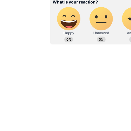
சொந்த ஊருக்கு சென்ற குழந
வீட்டின் பால்கனியில் இருந்து
இருந்து தவறி குழந்தை விழுந்
இந்தநிலையில் குழந்தையின் தாய
குழந்தையை சரியான முறையில் 
இந்தநிலையில் குழந்தையின் 
தற்போது தகவல் வெளியாகியுள்
வசித்து வருபவர் வெங்கடேசன்
காரமடை, இவர்கள் சென்னையில்
அப்பார்ட்மெண்டில் குடியிருந்துள