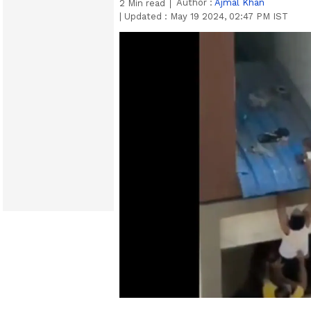
Author :
Ajmal Khan
2
Min read
|
Updated :
May 19 2024, 02:47 PM IST