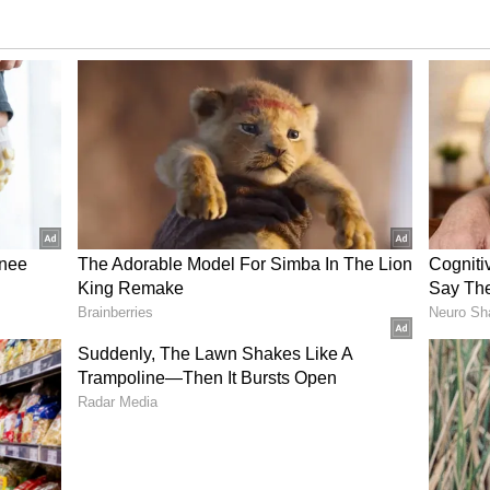
லை
வத்திற்கு பிறகு அங்கிருந்து சொந்த ஊரான
ேற்று வீட்டில் அனைவரும் வெளியில்
்டும் வீட்டிற்கு திரும்பிய போது ரம்யா
ொண்டுள்ளார். இது தொடர்பாக போலீசாருக்கு
்து உடலை கைப்பற்றியவர்கள் பிரேத
க்கு அனுப்பி வைத்துள்ளனர். தற்கொலை
ாட்களாக மன அழுத்தத்தில் இருந்ததாக
ுறித்து காரமடை போலீசார் விசாரணை