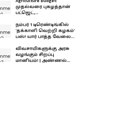
Agriculture Budget:
முதல்வரை புகழத்தான்
பட்ஜெட்,
விவசாயிகளுக்கு
இல்லையா? - ஸ்டாலின்
நம்பர் 1 டிரெண்டிங்கில்
கடும் தாக்கு
'தக்காளி வெற்றி கழகம்'
பஸ்! யார் பாத்த வேலைடா
இது?
விவசாயிகளுக்கு அரசு
வழங்கும் சிறப்பு
மானியம்! | அண்ணல்
அம்பேத்கர் வேளாண்
உதவித் திட்டம் 2026