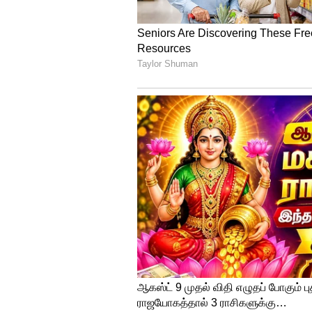
சிவகங்கையில் முன்விரோதம் 
படுகொலை; போலீசார் விச