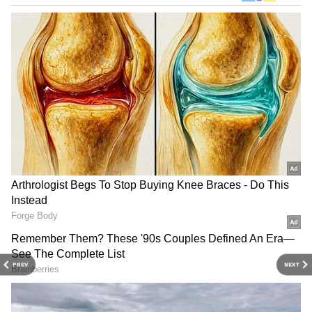
DOWNLOAD APP
RECOMMENDED STORIES
PREV
NEXT
வயநாடு நிலச்சரிவு :
நெஞ்சை உலுக்கும்
வெளியானது அதிர்ச்சி
வயநாட்டின் ட்ரோன்
வீடியோ! பதறவைக்கும்
காட்சிகள்....வயநாட்டில்