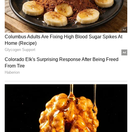
அமலாக்கத்துறை சோதனை.. யார் இந்த
ஆதவ் அர்ஜுனா?
LATEST VIDEOS
தூத்துக்குடி பனிமய மாதா
கோயில் திருவிழா நிறைவு:
திரளான பக்தர்கள் தரிசனம்!
நம்பர் 1 டிரெண்டிங்கில் 'தக்காளி
வெற்றி கழகம்' பஸ்! யார் பாத்த
வேலைடா இது?