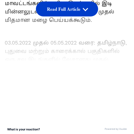
மாவட்டங்களில்‌ ஓரிரு இடங்களில்‌ இடி
Read Full Article
மின்னலுடன்‌ கூடிய லேசானதுன் முதல்
மிதமான மழை பெய்யக்கூடும்‌.
03.05.2022 முதல்‌ 05.05.2022 வரை: தமிழ்நாடு,
புதுவை மற்றும்‌ காரைக்கால்‌ பகுதிகளில்‌
ஒரு சல இடங்களில்‌ லேசானது முதல்‌
மிதமான மழை பெய்யக்கூடும்‌.
LATEST VIDEOS