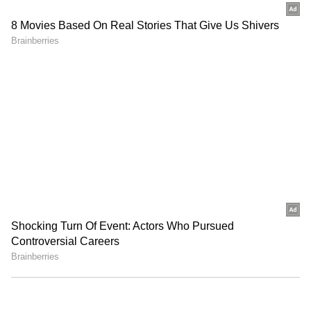
மீனவர்களுக்கான எச்சரிக்கை :
05.05.2022: தென்கிழக்கு வங்க கடல்‌ மற்றும்‌
தெற்கு அந்தமான்‌ கடல்‌ பகுதிகளில்‌
சூறாவளி காற்று மணிக்கு 40 முதல்‌ 50
இலோ மீட்டர்‌ வேகத்திலும்‌ இடையிடையே
60 கிலோ மீட்டர்‌ வேகத்திலும்‌ வீசக்கூடும்‌.