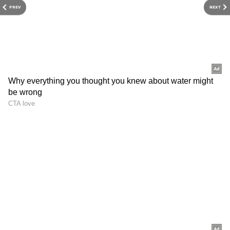
PREV
NEXT
DOWNLOAD APP
அதிகபட்ச வெப்பநிலை:
தமிழகத்தில்‌ அடுத்த இரண்டு நாட்களுக்கு
ஓரிரு இடங்களில்‌ அதிகபட்ச வெப்பநிலை
இயல்பிலிருந்து 2 -3 டிகிரி செல்‌சியஸ்‌
அஇகமாக இருக்கக்கூடும்‌.
சென்னையை பொறுத்தவரை: