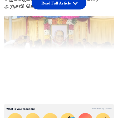
Read Full Article
அஞ்சலி செலுத்தினர்.
LATEST VIDEOS
இந்திய ஜனநாயக கட்சி சார்பில் நிறுவனர்
பாரிவேந்தர், தலைவர் ரவி பச்சமுத்து
அஞ்சலி செலுத்தினர். பெருந்தலைவர்
மக்கள் கட்சியின் சார்பில் தனபாலன்,