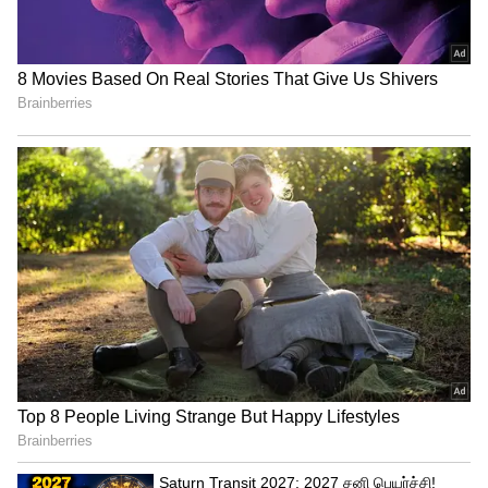
வீழ்த்திய திருச்சி கிராண்ட்
சோழாஸ் !
இதையும் படிங்க..
திமுக ஒரு குடும்ப
கட்சி.. தமிழ்நாடு பாதுகாப்பான கைகளில்
இல்லை! - திமுகவை வெளுத்து வாங்கிய
ஜே.பி நட்டா