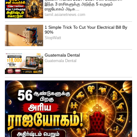
இருந்த போதும் வெளிநாடுகளில் இருந்து
கள்ளத்தனமாக கடத்தப்பட்டு விற்பனை
செய்யப்படுகிறது. பல்வேறு சுவைகளில்
கள்ளத்தனமாக விற்பனை செய்யப்படும் இ
சிகரெட்டிற்கு இளைஞர்கள்
அடிமையாகியுள்ளனர். இந்த நிலையில்
திருச்சிராப்பள்ளி சர்வதேச விமான
நிலையத்திற்கு நேற்று கோலாலம்பூரில்
இருந்து படிக் ஏர்லைன்ஸ் விமானம் வந்து
இறங்கியது.