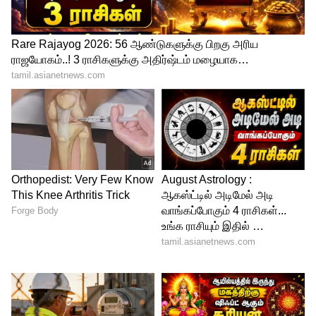
அதில் பயணம் செய்த பயணிகளை விமான
நிலைய வான் நுண்ணறிவு பிரிவு
சுங்கத்துறை அதிகாரிகள் சோதனை
செய்தபோது 2 பயணிகள் உடமைகளில்
தடை செய்யப்பட்ட அதாவது ஏற்றுமதி
மற்றும் இறக்குமதி செய்ய அனுமதி
இல்லாத இ.சிகெரெட்களை கடத்தி வந்தது
தெரியவந்தது. இதனையடுத்து அவர்களிடம்
இருந்து ரூ.32 லட்சத்து 12 ஆயிரம்
மதிப்புள்ள 1285 இ.சிகெரெட்டுகள் பறிமுதல்
செய்யப்பட்டது.
Heat Wave : மீண்டும் கொளுத்தப்போகுது