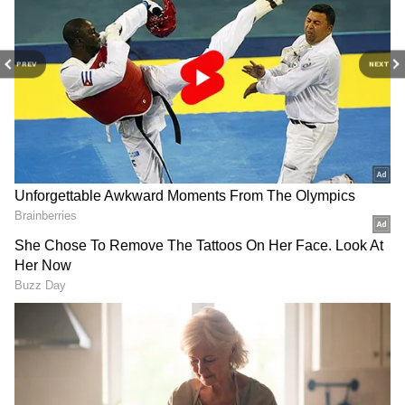
Govt Scheme: பிறந்த
"சினிமா காட்டி ஏமாற்ற
குழந்தைக்கு ஒரு கிராம்
முடியாது!" முதல்வர்
தங்க மோதிரம்.!
விஜய்க்கு ஆர்.எஸ். பாரதி
PREV
NEXT
விண்ணப்பிப்பது எப்படி?
கொடுத்த மரண மாஸ்
தேவையான
பதிலடி!
ஆவணங்கள் என்ன?
வழிமுறைகள் இதோ.!
Actor Santhini: 3 முறை
Rajini Speech: ரஜினிகாந்த்
கர்ப்பமாகி கருக்கலைப்பு..
பேசியதால் பரபரப்பான
நம்பவைத்து
10 சம்பவங்கள்... இன்னும்
ஏமாற்றிவிட்டார்.. அதிமுக
மறக்காத தமிழகம்! ஒரு
முன்னாள் அமைச்சரால்
சுவாரஸ்யமான லிஸ்ட்.!
கதறும் நடிகை..