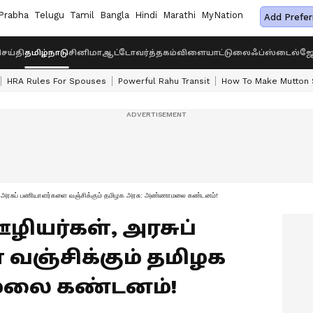
Prabha
Telugu
Tamil
Bangla
Hindi
Marathi
MyNation
Add Prefer
ெய்தி
தமிழ்நாடு
சினிமா
ஆட்டோ
வர்த்தகம்
விளையாட்டு
லைஃப்ஸ்டைல்
ஜோ
HRA Rules For Spouses
Powerful Rahu Transit
How To Make Mutton S
, அரசுப் பணியாளர்களை வஞ்சிக்கும் தமிழக அரசு: அண்ணாமலை கண்டனம்!
ழியர்கள், அரசுப்
ஞ்சிக்கும் தமிழக
லை கண்டனம்!