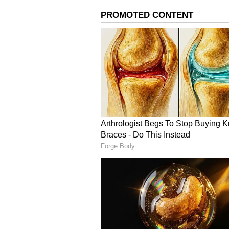
பிரச்சினை சுமூகமான முடிவுக்கு
சொந்த நிதியில் இருந்து பணம் 
அமைச்சரை விட்டு பேட்டி கொட
வருவதாகவும், சுமார் 60,000 ஊ
அவதிக்குள்ளாகியிருக்கிறார்கள
வெளியிட்டிருந்தார்.
பிரதமர் மோடி தமிழகத்தில் வீ
தேராது - அமைச்சர் உதயநிதி
எப்படியாவது ஆட்சிக்கு வந்து வ
தேர்தலின்போது, போலியான வா
ஏமாற்றி, ஆட்சிக்கு வந்த பிறகு
இல்லாமல் இருக்கிறார் முதலமைச்
அறிக்கை வெளியிட்டு ஏழு ஆண்டுக
மாதங்கள் முடிந்து விட்டன. த
சுமார் 92,000 பேர். ஆனால், இன்