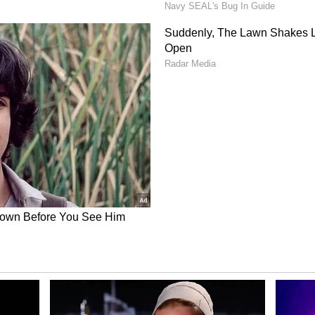
உயர் நீதிமன்றத் தலையீட்டுக்கு பிறகு,
ைநிறுத்த அறிவிப்பை வாபஸ் பெற்றனர்.
ரசு, போக்குவரத்துத் துறை ஊழியர்களை
ு.
ள் மட்டுமல்லாது, கல்வியாளர்கள், இடைநிலை
 பட்டதாரிகள் என பல தரப்பினரும்,
்கைகளை வலியுறுத்திப் போராட்டங்கள்
றனர். சுமார் பத்து ஆண்டுகளுக்கும் மேலாக,
ின் ஆட்சிக் காலங்களிலும், தங்கள்
க அரசின் கதவுகளைத் தட்டித் தட்டி
பொய்யான வாக்குறுதிகள் கொடுத்து,
ற்காலிகமாக முடக்க முயற்சிக்கும் திமுக,
தொழிலாளர்களுக்கு நிரந்தரத் தீர்வு வழங்கும்
வாகிறது. வேறுவழியின்றி, தொழிலாளர்கள்