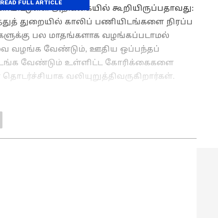
READ FULL ARTICLE
ிட்டுள்ள அறிக்கையில் கூறியிருப்பதாவது:
த்துத் துறையில் காலிப் பணியிடங்களை நிரப்ப
்களுக்கு பல மாதங்களாக வழங்கப்படாமல்
வை வழங்க வேண்டும், ஊதிய ஒப்பந்தப்
ங்க வேண்டும் உள்ளிட்ட கோரிக்கைகளை
தொடர்ச்சியாக வலியுறுத்திவருகிறார்கள்.
ய அதிமுக அரசு, போக்குவரத்துத் துறை
சீலிப்பதாக உறுதி அளித்தது. ஆனால், கடந்த
்சினையில் எந்தவித முன்னேற்றமும் இல்லாமல்,
ார்கள். இது தொடர்பாகப் பலமுறை
நடத்தியும், கடந்த ஆட்சியிலும், இந்த
ீர்க்கப்படவில்லை.