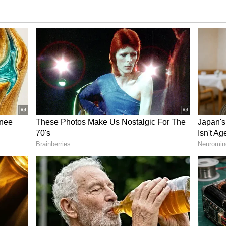
 வந்திருக்கும் என்றும், அரசாங்கம் தங்களுடைய
ஒதுக்குவது போல் விளம்பரங்கள் செய்து,
ுக்க வைத்து ஊழியர்களை ஏமாற்றி
ழியர்கள் இதனால்
்” என்றும் ஒரு நீண்ட நெடிய அறிக்கை ஒன்றை
டே எடுத்து தங்கினாலும் ஒரு சீட்டு கூட
 சவால்
ிட வேண்டும் என்பதற்காக, 2021
க்குறுதிகள் கொடுத்து, அனைவரையும்
, அவர்களைக் குறித்து எந்த வித சிந்தனையும்
சர் ஸ்டாலின். திரு. ஸ்டாலின் அவர்கள், இந்த
ள் கடந்து விட்டன. திமுக ஆட்சிக்கு வந்து 35
ற்போதைய ஓய்வூதியதாரர்களின் எண்ணிக்கை,
னும் அவர்களுக்கான தீர்வு கிட்டவில்லை. திமுக