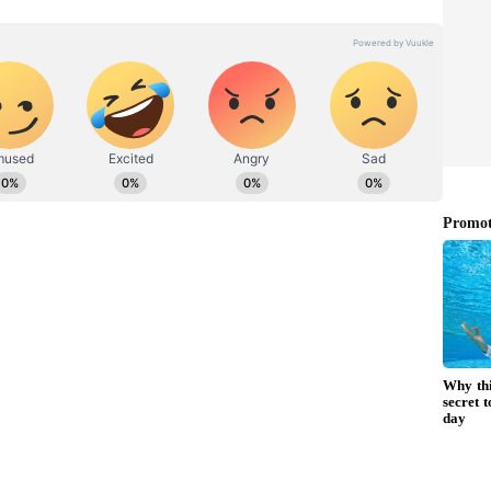
ர் ஸ்டாலின், 2017 ஆம் ஆண்டு மே 17 அன்று,
தபோது, “போக்குவரத்துத் துறை ஊழியர்களின்
ைவேற்றாமல், அன்றைய தமிழக அரசு, உச்ச
மாகச் செயல்படுவதாகவும், முதலமைச்சரும்,
் விழித்துக் கொண்டிருந்தால், இந்நேரம்