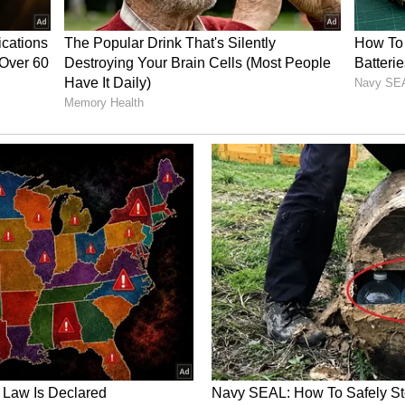
 துறை அமைச்சர் திரு சிவசங்கரோ, இது
லாமல் இருக்கின்றனர்.
் மாதம், போக்குவரத்துத் துறை
ுபெற்றோர் நலச்சங்கங்களின் கூட்டமைப்பு
்பு வெளியிடப்பட்டு, பின்னர் இந்த ஆண்டு
ுவார்த்தை நடைபெற்றது. பேச்சுவார்த்தையில்
 ஊழியர்கள், காலவரையற்ற வேலைநிறுத்தம்
போக்குவரத்துத் துறை ஊழியர்கள்
மக்கள் பெரிதும் பாதிக்கப்படுவார்கள்