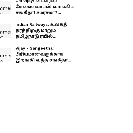
CM Vijay: டைவர்ஸ்
கேஸை வாபஸ் வாங்கிய
சங்கீதா! சமரசமா?
அரசியல் நிர்பந்தமா?
Indian Railways: உலகத்
தரத்திற்கு மாறும்
தமிழ்நாடு ரயில்
நிலையங்கள்.! மத்திய
அரசு சர்ப்ரைஸ்
Vijay - Sangeetha:
அறிவிப்பு.! உங்க ஊரு
பிரியமானவருக்காக
இருக்கா?
இறங்கி வந்த சங்கீதா
விஜய்.! தடைகளை
உடைத்து குடும்பத்தை
ஒன்று சேர்த்தது யார்
தெரியுமா?!