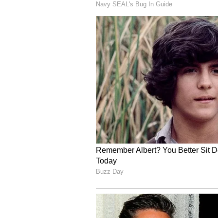
என்பதால், மாண்புமிகு சென்னை 
தற்காலிகமாக, ஊழியர்கள் வேல
ஆனால் அதன் பின்னர், திமுக அ
கண்டுகொள்ளாமல் விட்டுவிட்டத
போக்குவரத்துத் துறை ஊழியர்க
ஆசிரியர்கள், மாற்றுத்திறனாளி
நீண்டகாலமாகவே தங்கள் கோரிக
நடத்திக்கொண்டுதான் இருக்கின்
அதிமுக, திமுக இரண்டு கட்சிகள
கோரிக்கைகளை நிறைவேற்ற, தமிழ
ஓய்ந்திருக்கின்றனர்.
தேர்தல் நேரங்களில் மட்டும், 
தொழிலாளர்களின் போராட்டத்தை த
அதிமுக இரண்டு கட்சிகளுக்கும், 
எண்ணமே இல்லை என்பது தெளி