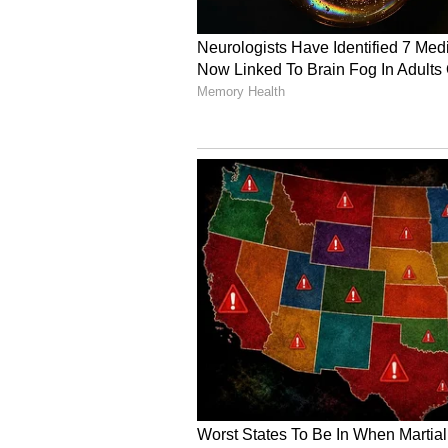
அரசோ, அல்லது போக்குவரத்துத்
குறித்து எந்தக் கவலையும் இல்
ஏற்கனவே, கடந்த ஆண்டு டிசம்பர
தொழிற்சங்கங்கள் மற்றும் ஓய்வ
சார்பில், வேலை நிறுத்த அறிவிப
ஜனவரி 3 அன்று, அரசுடன் பேச்ச
சுமூக முடிவு எட்டப்படாததால்,
அறிவித்தனர்.
பொங்கல் பண்டிகை நேரத்தில், 
வேலைநிறுத்தம் செய்தால், பொது