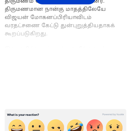
திருமணம் செய்து கொண்டுள்ளனர்.
திருமணமான நான்கு மாதத்திலேயே
விஜயன் மோகனப்பிரியாவிடம்
வரதட்சணை கேட்டு துன்புறுத்தியதாகக்
கூறப்படுகிறது.
இது குறித்து பல்லடம் மகளிர் காவல்
நிலையத்தில் விஜயின் மீது
LATEST VIDEOS
மோகனப்பிரியா புகார் அளித்துள்ளார்.
பல்லடம் மகளிர் காவல் துறையினர்
விசாரணை மேற்கொண்டு வரும் நிலையில்
நேற்று இரவு 4, 5 அடியாட்களுடன் விஜயன்
மோகனப்பிரியாவின் வீட்டில் புகுந்து
அவரது குடும்பத்தார் மீது சரமாரியாக
தாக்குதல் நடத்தியுள்ளார்.