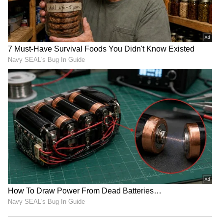
அரசின் மெத்தனப் போக்கைக்
கடுமையாகத் தாக்கிய
பிரேமலதா விஜயகாந்த் !