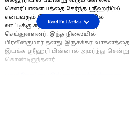
கல்லூரியில் பயின்று வரும் கோவை
செளரிபாளையத்தை சேர்ந்த ஸ்ரீஹரி(19)
என்பவரும் இருசக்கர வாகனத்தில்
Read Full Article
ஊட்டிக்கு சுற்றுலா செல்ல முடிவு
செய்துள்ளனர். இந்த நிலையில்
பிரவீன்குமார் தனது இருசக்கர வாகனத்தை
இயக்க ஸ்ரீஹரி பின்னால் அமர்ந்து சென்று
கொண்டிருந்தனர்.
புதுக்கோட்டையில் சர்ச்சைக்குள்ளான
கோவிலில் சமத்துவ பொங்கல்;
LATEST VIDEOS
ஆட்சியருக்கு குவியும் பாராட்டு
அப்போது, கோவையில் இருந்து அசுர
வேகத்தில் வந்த லாரி காளப்பட்டி பிரிவு
அருகே பிரவீன் குமாரின் இருசக்கர