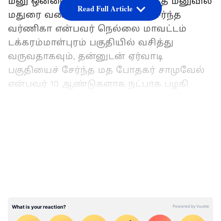
மனு ஒன்றை அளித்துள்ளார். அந்த மனுவில்
Read Full Article
மதுரை வண்டியூர் பகுதியைச் சேர்ந்த
வர்ணிகா என்பவர் நெல்லை மாவட்டம்
டக்கரம்மாள்புரம் பகுதியில் வசித்து
வருவதாகவும், தன்னுடன் ஏர்வாடி
பகுதியைச் சேர்ந்த மத போதகர் சாமுவேல்
என்பவர் 10 ஆண்டுகளாக நட்பாக பழகி
திருமணம் செய்து கொள்வதாய் கூறி
மனைவி போல் வாழ்ந்து வந்ததாகவும்
LATEST VIDEOS
குறிப்பிட்டுள்ளார்.
கள்ளக்காதலுக்கு இடையூறு; எலும்புக்
கூடுகளாக கண்டெடுக்கப்பட்ட கணவன்:
இருவர் கைது
மேலும் தனக்கு தெரியாமல் மத போதகர்