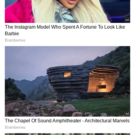
வனத்துறையினர் ஈடுபட்டு வருகின்றனர்.
LATEST VIDEOS
டிஎன்ஃபிஎல் கிரிக்கெட்:
திண்டுக்கல் டிராகன்ஸை வீழ்த்தி
நெல்லை ராயல் கிங்ஸ் அபார
வெற்றி!
சேப்பாக் சூப்பர் கில்லீஸ்
அணியை வீழ்த்தி ஐடிரீம்