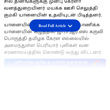
சில தினங்களுக்கு முன்பு கேரளா
வனத்துறையினர் மயக்க ஊசி செலுத்தி
கும்கி யானையின் உதவியுடன் பிடித்தனர்.
யானையின் நடமாட்டத்தை கண்காணிக்க
Read Full Article
யானையின் கழுத்தில் ஜி.பி.ஆர்.எஸ் கருவி
பொருத்தி தமிழக கேரள எல்லையில்
அமைந்துள்ள பெரியார் புலிகள் வன
சரணாலயத்தில் கொண்டு வந்து விட்டனர்.
ஏசியாநெட் தமிழ்-ஐ உங்கள் முதன்மைத்
தேர்வாக்குங்கள்
LATEST VIDEOS