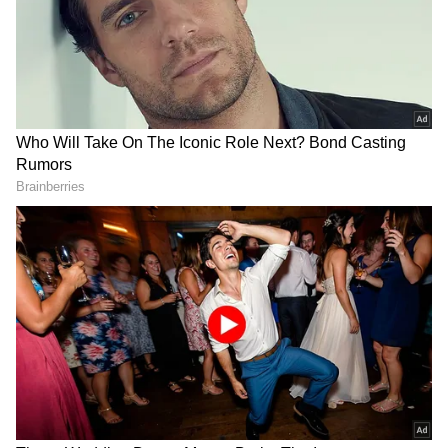
நெல்லை ராயல் கிங்ஸ் அபார
தெரிவிக்கப்பட்டுள்ளது.
வெற்றி!
சேப்பாக் சூப்பர் கில்லீஸ்
அணியை வீழ்த்தி ஐடிரீம்
திருப்பூர் தமிழன்ஸ் அபார
வெற்றி!