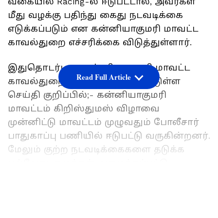
வகையில் Racing-ல் ஈடுபட்டால், அவர்கள்
மீது வழக்கு பதிந்து கைது நடவடிக்கை
எடுக்கப்படும் என கன்னியாகுமரி மாவட்ட
காவல்துறை எச்சரிக்கை விடுத்துள்ளார்.
இதுதொடர்பாக கன்னியாகுமரி மாவட்ட
Read Full Article
காவல்துறை சார்பில் வெளியிட்டுள்ள
செய்தி குறிப்பில்;- கன்னியாகுமரி
மாவட்டம் கிறிஸ்துமஸ் விழாவை
முன்னிட்டு மாவட்டம் முழுவதும் போலீசார்
பாதுகாப்பு பணியில் ஈடுபட்டு வருகின்றனர்.
மேலும் குற்ற நடவடிக்கைகளை தடுக்க
பல்வேறு குழுக்கள் அமைக்கப்பட்டு
தீவிரமாக கண்காணித்து வருகின்றனர்.
LATEST VIDEOS
மேலும் குடித்துவிட்டு வாகனம் ஓட்டினாலோ
அல்லது பொதுமக்களுக்கு இடையூறு
ஏற்படுத்தும் வகையில் இருசக்கர வாகன