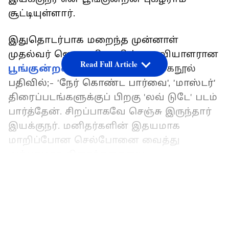
சூட்டியுள்ளார்.
இதுதொடர்பாக மறைந்த முன்னாள்
முதல்வர் ஜெயலலிதாவின் உதவியாளரான
Read Full Article
பூங்குன்றன்
வெளியிட்டுள்ள முகநூல்
பதிவில்;- 'நேர் கொண்ட பார்வை', 'மாஸ்டர்'
திரைப்படங்களுக்குப் பிறகு 'லவ் டுடே' படம்
பார்த்தேன். சிறப்பாகவே செஞ்சு இருந்தார்
இயக்குநர். மனிதர்களின் இதயமாக
மாறிப்போன செல்போனை வைத்து
அற்புதமாக திரைக்கதையை
அமைத்திருக்கிறார். கதாநாயகனின்
LATEST VIDEOS
பாசமான அம்மாவாக ராதிகாவும்,
கதாநாயகியின் கண்டிப்பான அப்பாவாக
சத்தியராஜும் மனதை தொடுகிறார்கள்.
கதாநாயகனுடைய நண்பர்களின்