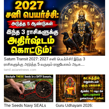
விஸ்வரூபம் எடுக்கும் BJP!பெரிய கட்சி
சிறிய கட்சியாக மாறப்போகிறது!
அதிமுகவை எச்சரிக்கும் பூங்குன்றன்