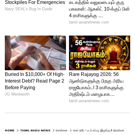
HOME
TAMIL NADU NEWS
சென்னை
'லவ் டுடே' படம் எப்படி இருக்கு.? திடீரென விமர்சகர் அவதாரம் எடுத்த ஜெயலலிதா மாஜி உதவியாளர்.!