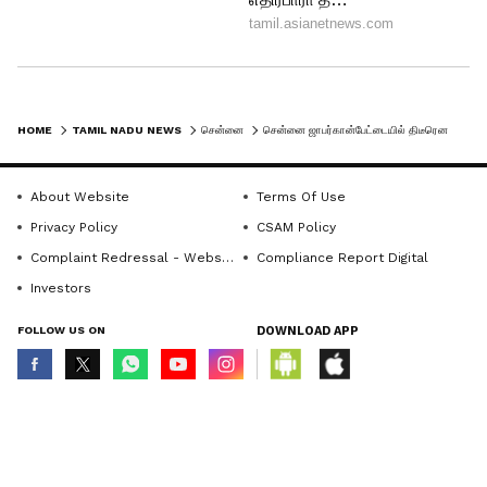
HOME
TAMIL NADU NEWS
சென்னை
சென்னை ஜாபர்கான்பேட்டையில் திடீரென தீப்பிடித்த டிரான்ஸ்பார்மர்! ஆட்டோ, கடை தீயில் நாசம்!
About Website
Terms Of Use
Privacy Policy
CSAM Policy
Complaint Redressal - Website
Compliance Report Digital
Investors
FOLLOW US ON
DOWNLOAD APP
© Copyright 2026 Asianxt Digital Technologies Private Limited (Formerly
known as Asianet News Media & Entertainment Private Limited) | All Rights
Reserved