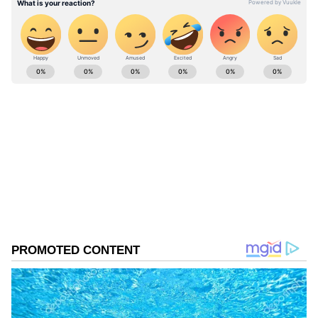
ABOUT THE AUTHOR
SG Balan
SB
முதுகலை பட்டதாரி. டிஜிட்டலுக்கு செய்தி
எழுதுவதில் 6 ஆண்டுகள் அனுபவம் கொண்டவர்.
கடந்த 2 ஆண்டுகளாக ஏசியாநெட் நியூஸ் தமிழில்
உதவி ஆசிரியராகப் பணிபுரிந்து வருகிறார்.
சென்னை
வணிகம், தொழில்நுட்பம், கல்வி, அரசியல்
செய்திகளில் ஆர்வமுள்ளவர். இதற்கு முன்பு
Published :
May 18 2023, 09:10 PM IST
டைம்ஸ் இன்டர்நெட்டில் பணிபுரிந்தார்.
Follow Us