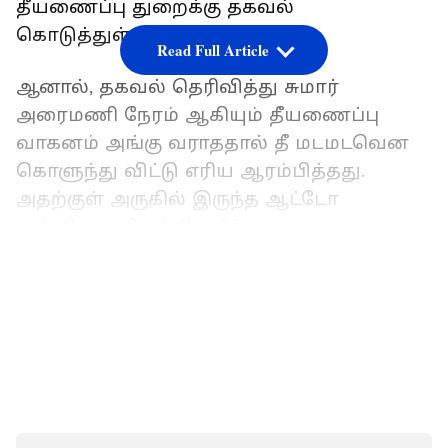
தீயணைப்பு துறைக்கு தகவல்
கொடுத்துள்ளனர்.
Read Full Article
ஆனால், தகவல் தெரிவித்து சுமார்
அரைமணி நேரம் ஆகியும் தீயணைப்பு
வாகனம் அங்கு வராததால் தீ மடமடவென
கொளுந்து விட்டு எரிய ஆரம்பித்தது.
அதற்குள் அருகில் இருந்த ஆட்டோ
ஒன்றிலும் தீ பற்றி எரிந்து நாசமானது.
டிரான்ஸ்பார்மருக்குப் பக்கத்தில்
LATEST VIDEOS
உள்ள வீட்டு உபயோகப் பொருட்கள்
கடைக்கும் தீ பரவியது.
ரூ.600 கோடி புதையல் இருப்பதாக
வீட்டுக்குள் புகுந்து கொள்ளை அடிக்க
முயன்ற கும்பல்