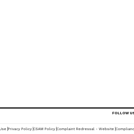
FOLLOW U
 Use
Privacy Policy
CSAM Policy
Complaint Redressal - Website
Complianc