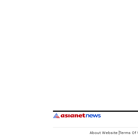
PR
Pothy Raj
About Website
Terms Of