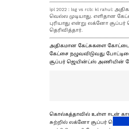
ipl 2022 : lsg vs rcb: kl rahu
வெல்ல முடியாது. எளிதான கே
புரியாது என்று லக்னோ சூப்பர்
தெரிவித்தார்.
அதிகமான கேட்சுகளை கோட்டை வ
கேட்சை நழுவவிடுவது போட்டி
சூப்பர் ஜெயின்ட்ஸ் அணியின் கே
கொல்கத்தாவில் உள்ள ஈடன் கார்
சுற்றில் லக்னோ சூப்பர் ஜெயின