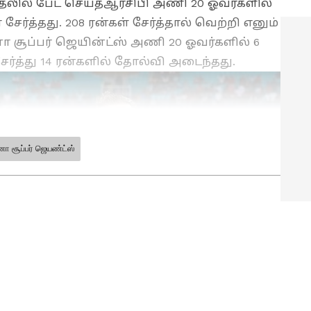
தலில் பேட் செய்தஆர்சிபி அணி 20 ஓவர்களில்
் சேர்த்தது. 208 ரன்கள் சேர்த்தால் வெற்றி எனும்
சூப்பர் ஜெயின்ட்ஸ் அணி 20 ஓவர்களில் 6
 சேர்த்து 14 ரன்களில் தோல்வி அடைந்தது.
ோ சூப்பர் ஜெயண்ட்ஸ்
ாட்டு உலகின்
(Sports News in Tamil)
நிமிட
ட்களுக்காக ஏஷ்யாநெட் தமிழ்-ஐ
உட்பட டீம் இந்தியாவின் பிரேக்கிங்
l)
, சிறப்பு ரிப்போர்ட்கள் மற்றும்
 தகவல்கள் உங்களுக்கு ஒரே
்யாநெட் தமிழ் அதிகாரப்பூர்வ ஆப்பைப்
து அப்டேட்களையும் பெறுங்கள்.