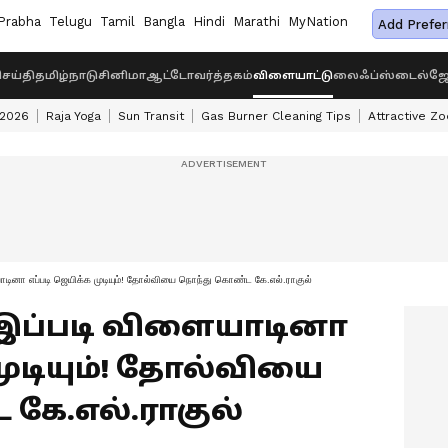
Prabha
Telugu
Tamil
Bangla
Hindi
Marathi
MyNation
Add Prefer
ெய்தி
தமிழ்நாடு
சினிமா
ஆட்டோ
வர்த்தகம்
விளையாட்டு
லைஃப்ஸ்டைல்
ஜோ
 2026
Raja Yoga
Sun Transit
Gas Burner Cleaning Tips
Attractive Zo
டினா எப்படி ஜெயிக்க முடியும்! தோல்வியை நொந்து கொண்ட கே.எல்.ராகுல்
rcb: இப்படி விளையாடினா
முடியும்! தோல்வியை
கே.எல்.ராகுல்