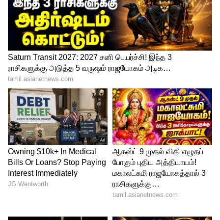
மும்பை ஹீரோஸ் இன்று நடக்கும்
குவாலிஃபையர் 2 போட்டியில்
விளையாடுகிறது. இதில், பெங்கால்
டைகர்ஸ் அணியை எதிர்கொள்கிறது.
நேற்று நடந்த குவாலிஃபையர் 1 போட்டியில்
பெங்கால் டைகர்ஸ் மற்றும் கர்நாடகா
புல்டோர்சர்ஸ் அணிகள் மோதின. இதில்,
கர்நாடகா அணி 8 விக்கெட்டுகள்
வித்தியாசத்தில் வெற்றி பெற்று இறுதிப்
போட்டிக்கு முன்னேறியது.