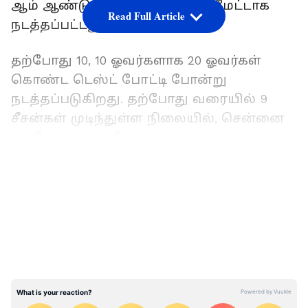
ஆம் ஆண்டு வரையில் டி10 பார்மேட்டாக
Read Full Article
நடத்தப்பட்டது.
தற்போது 10, 10 ஓவர்களாக 20 ஓவர்கள்
கொண்ட டெஸ்ட் போட்டி போன்று
நடத்தப்படுகிறது. தற்போது வரையில் 9
சீசன்கள் முடிந்துள்ள நிலையில், சென்னை
ரைனோஸ் அணியானது 2 முறையும்,
தெலுகு வாரியர்ஸ் அணியானது 4
LATEST VIDEOS
முறையும், மும்பை ஹீரோஸ் அணி ஒரு
முறையும், கர்நாடகா புல்டோசர்ஸ்
அணியானது ஒரு முறையும் டிராபியை
கைப்பற்றியுள்ளன.
கடந்த 2020, 2021, 2022 ஆம் ஆண்டுகளில்
சிசிஎல் தொடர் நடத்தப்படவில்லை.