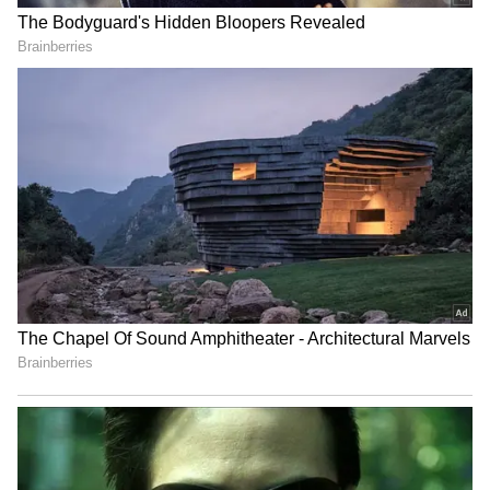
அடுத்த பந்திலேயே ஆட்டமிழக்க, 27
ரன்களுக்கே லக்னோ அணி 3
விக்கெட்டுகளை இழந்துவிட்டது.
பவர்ப்ளேயில் 3 விக்கெட் இழப்பிற்கு 32
ரன்கள் மட்டுமே அடித்தது லக்னோ அணி.
இதையடுத்து கேஎல் ராகுலுடன் தீபக்
ஹூடா ஜோடி சேர்ந்து ஆடிவருகிறார்.
லக்னோ அணியின் ரன் வேகம்
அதிகரிக்கவேயில்லை. சன்ரைசர்ஸ்
பவுலர்கள் அவ்வளவு எளிதாக ரன்னை
விட்டுக்கொடுக்கவில்லை.
பவர்ப்ளேயில் கடந்த காலங்களில்
அருமையாக பந்துவீசியுள்ள வாஷிங்டன்
சுந்தர், இந்த முறையும் தனது அந்த