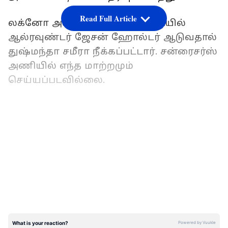
Read Full Article
லக்னோ அணியில் இந்த போட்டியில்
ஆல்ரவுண்டர் ஜேசன் ஹோல்டர் ஆடுவதால்
துஷ்மந்தா சமீரா நீக்கப்பட்டார். சன்ரைசர்ஸ்
அணியில் எந்த மாற்றமும்
செய்யப்படவில்லை.
லக்னோ சூப்பர் ஜெயிண்ட்ஸ் அணி:
LATEST VIDEOS