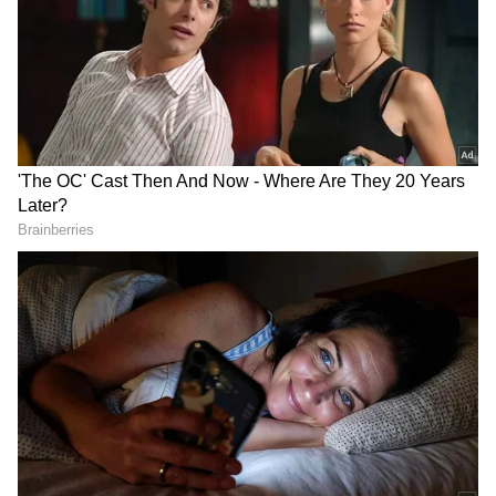
DOWNLOAD APP
கேஎல் ராகுல் (கேப்டன்), குயிண்டன் டி காக்
(விக்கெட் கீப்பர்), மனீஷ் பாண்டே, எவின்
லூயிஸ், தீபக் ஹூடா, ஆயுஷ் பதோனி
க்ருணல் பாண்டியா, ஜேசன் ஹோல்டர்,
ஆண்ட்ரூ டை, ரவி பிஷ்னோய், ஆவேஷ்
கான்.
சன்ரைசர்ஸ் ஹைதராபாத் அணி: