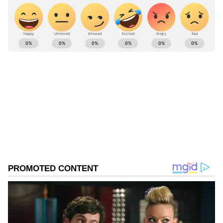
ABOUT THE AUTHOR
karthikeyan V
KV
சன்ரைசர்ஸ் ஹைதராபாத்
Follow Us