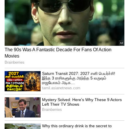
அடையாளத்தை காப்பாற்றும் விதமாக
அருமையாக பந்துவீசி 2 முக்கியமான
விக்கெட்டுகளை வீழ்த்தி கொடுத்தார்.
பவர்ப்ளேயிலேயே 3 விக்கெட்டுகளை
இழந்துவிட்ட லக்னோ அணி
திணறிவருகிறது.