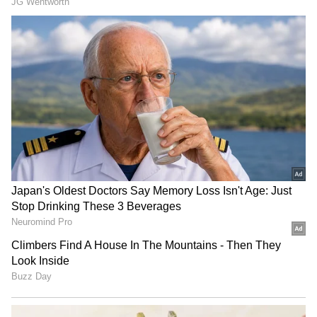
மத்திய அரசுக்கு எதிராக
கொந்தளிப்பு! – திருப்பத்தூரில்
காங்கிரஸின் பிரம்மாண்ட
எதிர்ப்பு பேரணி!
சுகாதாரத் துறையில்
சாதனையா? சோதனையா? –
விமர்சனங்களுக்கு அமைச்சர்
அருண்ராஜ் காரசார பதிலடி!
ரஹ்மானுல்லா குர்பாஸ், ஜேசன் ராய்,
வெங்கடேஷ் ஐயர், நிதிஷ் ராணா (கேப்டன்),
ரிங்கு சிங், ஆண்ட்ரே ரசல், சுனில் நரைன்,
ஷர்துல் தாகூர், வைபவ் அரோரா, ஹர்ஷித்