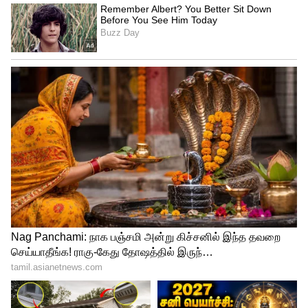
உத்தேச ராஜஸ்தான் ராயல்ஸ் அணி:
யஷஸ்வி ஜெய்ஸ்வால், ஜோஸ் பட்லர், சஞ்சு
சாம்சன் (கேப்டன்), தேவ்தத் படிக்கல்,
ஷிம்ரான் ஹெட்மயர், த்ருவ் ஜுரெல்,
ரவிச்சந்திரன் அஷ்வின், டிரெண்ட் போல்ட்,
ஆடம் ஸாம்பா, சந்தீப் ஷர்மா, யுஸ்வேந்திர
சாஹல்.