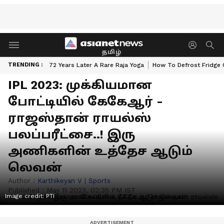
தமிழ்
TRENDING :
72 Years Later A Rare Raja Yoga
How To Defrost Fridge 
IPL 2023: முக்கியமான
போட்டியில் கேகேஆர் -
ராஜஸ்தான் ராயல்ஸ்
பலப்பரீட்சை..! இரு
அணிகளின் உத்தேச ஆடும்
லெவன்
Author :
Karthikeyan V
|
Sports
Published :
May 11 2023, 02:35 PM IST
Image credit: PTI