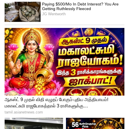
ஷ்ரேயாஸ் ஐயர் (கேப்டன்), நிதிஷ் ராணா,
ரஹ்மானுல்லா குர்பாஸ், வெங்கடேஷ் ஐயர்,
ஆண்ட்ரே ரசல், சுனில் நரைன், ஷர்துல்
தாகூர், லாக்கி ஃபெர்குசன், உமேஷ் யாதவ்,
டிம் சௌதி, ஹர்ஷித் ராணா, வருண்
சக்கரவர்த்தி, அனுகுல் ராய், ரிங்கு சிங்,
நாராயண் ஜெகதீசன், வைபவ் அரோரா,
சுயாஷ் ஷர்மா, டேவிட் வீஸ், குல்வந்த்
கெஜ்ரோலியா, மந்தீப் சிங், லிட்டன் தாஸ்,