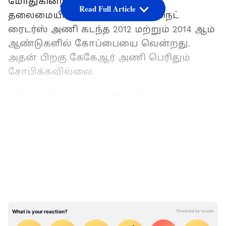
மோதுகின்றன. கௌதம் காம்பீர்
Read Full Article
தலைமையிலான கொல்கத்தா நைட்
ரைடர்ஸ் அணி கடந்த 2012 மற்றும் 2014 ஆம்
ஆண்டுகளில் கோப்பையை வென்றது.
அதன் பிறகு கேகேஆர் அணி பெரிதும்
சோபிக்கவில்லை.
புதிய ஐபிஎல் அணியில் இணைய
போவதாக அறிவிப்பு - வீடியோ
LATEST VIDEOS
வெளியிட்டு இன்ப அதிர்ச்சி கொடுத்த
ஸ்டீவ் ஸ்மித்!
இதையடுத்து கடந்த சீசனில் ஷ்ரேயாஸ்
ஐயர் கேப்டனாக பொறுப்பேற்றார்.
ஆனாலும், இவரது தலைமையில்
கோப்பையை கைப்பற்றவில்லை. இந்த