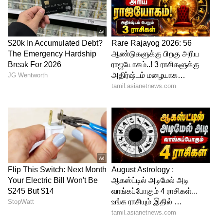
ஷகிப் அல் ஹசன்.