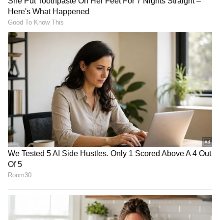
வேலைடா இது?
இந்த நிலையில், பெர்குசன் வரும் வீடியோ
ஒன்றை கேகேஆர் வெளியிட்டுள்ளது.
அதில், காய்கறி மார்க்கெட்டிற்கு சென்று
சுரைக்காய் தேடும் பெர்குசனுக்கு ஒரு
பெரிய சுரைக்காய் ஒன்றை காய்கறி
கடைக்காரர் எடுத்து கொடுக்கிறார். அதை
கையில் வைத்துக் கொண்டே சிரித்தபடியே,
நீங்கள் இந்த லௌகியைத் தேடவில்லை,
மாறாக இந்த லாக்கியைத் தான்
தேடுகிறீர்கள் என்று தன்னை சுட்டிக்
காட்டினார்.