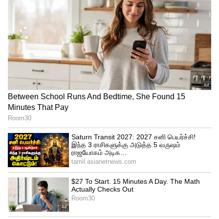
கடந்த சீசனில் குஜராத் டைட்டன்ஸ்
அணியில் இடம் பெற்று லாக்கி பெர்குசன்
விளையாடினார். இதில், 13 போட்டிகளில் 12
விக்கெட்டுகளை கைப்பற்றியுள்ளார்.
தற்போது இந்த ஆண்டு கேகேஆர் அணி
அவரை ரூ.10 கோடிக்கு ஏலத்தில்
எடுத்துள்ளது என்பது குறிப்பிடத்தக்கது.
கேகேஆர் அணி: