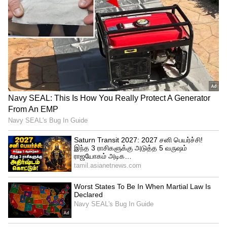
ஐபிஎல்லில் ரோஹித்துடன் தொடக்க
வீரராக இறக்குவதற்காகத்தான் இஷான்
கிஷனை ஏலத்தில் ரூ.15.25 கோடி கொடுத்து
எடுத்தது மும்பை இந்தியன்ஸ் அணி.