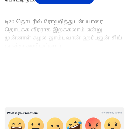
டி20 தொடரில் ரோஹித்துடன் யாரை
தொடக்க வீரராக இறக்கலாம் என்று
முன்னாள் சுழல் ஜாம்பவான் ஹர்பஜன் சிங்
கருத்து கூறியுள்ளார்.
LATEST VIDEOS