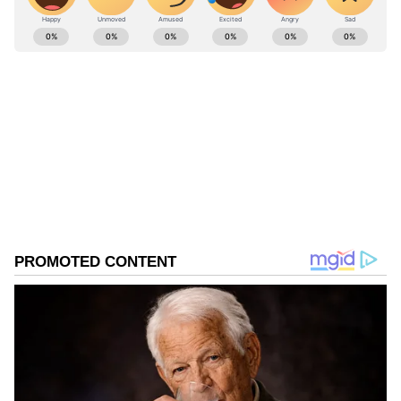
ABOUT THE AUTHOR
karthikeyan V
KV
ரோகித் சர்மா
இஷான் கிஷன்
Published :
Feb 15 2022, 05:32 PM IST
Follow Us