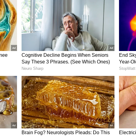
ில் யார் ஆடுவார் என்பதே பெரும் கேள்வியாக
ினேஷ் கார்த்திக் ஆகிய இருவருமே ஆட
பேசியுள்ள கௌதம் கம்பீர், ரிஷப் மற்றும்
ையும் சேர்த்து ஆடவைக்க முடியாது. அப்படி
ன் இல்லாமல் போகும். உலக கோப்பை
6வது பவுலிங் ஆப்சன் இல்லாமல்
குல் ஆகிய இருவரில் ஒருவரை
ொடக்க வீரராக இறக்கினால், ரிஷப் மற்றும்
வருமே ஆடும் லெவனில் இடம்பெறலாம். ஆனால்