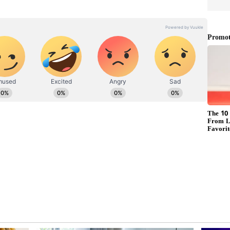
ஷமி, ஷ்ரேயாஸ் ஐயர், ரவி பிஷ்னோய், தீபக்
ுக்கு புடிக்கும்னு அந்த பையனைலாம் டீம்ல
க்., அணியை விளாசிய முன்னாள் வீரர்
் ஆடும் லெவன் காம்பினேஷன் குறித்து
த், ராகுல், கோலி, சூர்யகுமார், ஹர்திக்
்கள் உறுதி. விக்கெட் கீப்பராக ரிஷப் பண்ட் -