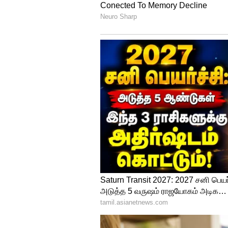
அவர்களை நீக்கமுடியாது.
இதையும் படிங்க -
டி20 உலக 
அணியை இந்தியா வீழ்த்தியே 
தினேஷ் கார்த்திக் கடைசி சில ஓ
பந்துகள் பேட்டிங் ஆடுவதற்காக
மேல்வரிசையில் இறங்க விரும்ப
வரிசையிலும் இறக்கலாம். என்ன
ஆடும் லெவனில் இருக்கவேண்டும
அதனால் அணியில் இடம்பெறவே
ஜெயித்து கொடுக்கவல்ல வீரர் 
என்று கம்பீர் கருத்து கூறியுள்ளா