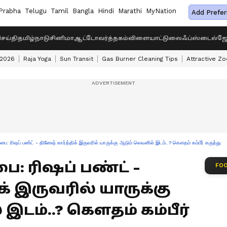
Prabha
Telugu
Tamil
Bangla
Hindi
Marathi
MyNation
Add Prefer
ெய்தி
தமிழ்நாடு
சினிமா
ஆட்டோ
வர்த்தகம்
விளையாட்டு
லைஃப்ஸ்டைல்
ஜோ
 2026
Raja Yoga
Sun Transit
Gas Burner Cleaning Tips
Attractive Zo
ை: ரிஷப் பண்ட் - தினேஷ் கார்த்திக் இருவரில் யாருக்கு ஆடும் லெவனில் இடம்..? கௌதம் கம்பீர் கருத்து
ை: ரிஷப் பண்ட் -
FOO
க் இருவரில் யாருக்கு
இடம்..? கௌதம் கம்பீர்