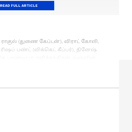
READ FULL ARTICLE
 ராகுல் (துணை கேப்டன்), விராட் கோலி,
ரிஷப் பண்ட் (விக்கெட் கீப்பர்), தினேஷ்
ர்திக் பாண்டியா, ரவிச்சந்திரன் அஷ்வின்,
், ஜஸ்ப்ரித் பும்ரா, புவனேஷ்வர் குமார்,