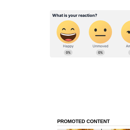
ஸ்டாண்ட்பை வீரர்கள் - முகமது 
சாஹர்.
இதையும் படிங்க -
ரமீஸ் ராஜாவ
எடுத்து வச்சுருக்காங்க! பா
இந்நிலையில், இந்திய அணியின
விவாதிக்கப்பட்டுவருகிறது. ரோஹி
பாண்டியா ஆகிய 5 பேட்டிங் ஆர்டர