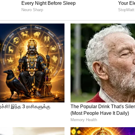
கோப்பையை ஜெயிக்கணும்னா, அந்த ஒரு
ஆகணும்..! கௌதம் கம்பீர் அதிரடி
வர்களில் மட்டுமே ஆடுகிறார். வெறும் 10-12
 ஒரு பிளேயரை எடுக்க முடியாது. அவர்
ுவதில்லை. ஆனால் ரிஷப் பண்ட்டை எந்த
ை பொறுத்தமட்டில் ரிஷப் பண்ட் கண்டிப்பாக
். அவர் ஒருவர் தான் இடது கை பேட்ஸ்மேன்;
ண்டும் என்றெல்லாம் இல்லை. போட்டியை
ரிஷப் பண்ட். எனவே அவர்தான் ஆடவேண்டும்
ர்.