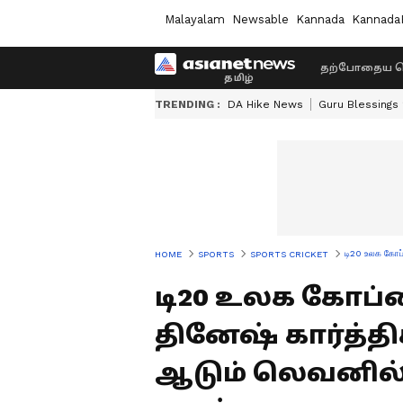
Malayalam
Newsable
Kannada
Kannada
தற்போதைய ச
TRENDING :
DA Hike News
Guru Blessings
டி20 உலக கோப்ப
HOME
SPORTS
SPORTS CRICKET
டி20 உலக கோப்ப
தினேஷ் கார்த்தி
ஆடும் லெவனில் 