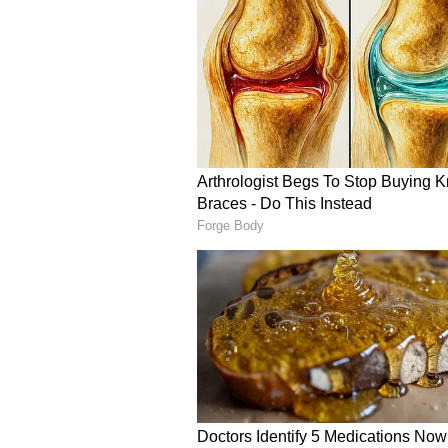
தினேஷ் கார்த்திக் ஆகிய இருவர
உள்ளது.
இந்நிலையில், ரிஷப் பண்ட் - த
வாய்ப்புள்ளதா என்பது குறித்து 
தினேஷ் கார்த்திக் ஆகிய இருவர
செய்தால் 6வது பவுலிங் ஆப்ச
மாதிரியான பெரிய தொடருக்கு 
போகக்கூடாது. சூர்யகுமார், ரா
உட்காரவைத்துவிட்டு ரிஷப்பை த
தினேஷ் கார்த்திக் ஆகிய இரு