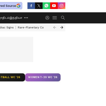
red Source
திடம்
இந்தியா
diac Signs
Rare-Planetary Conjunction After 12 Years
How To Exchange 
TBALL WC '26
WOMEN T-20 WC '26