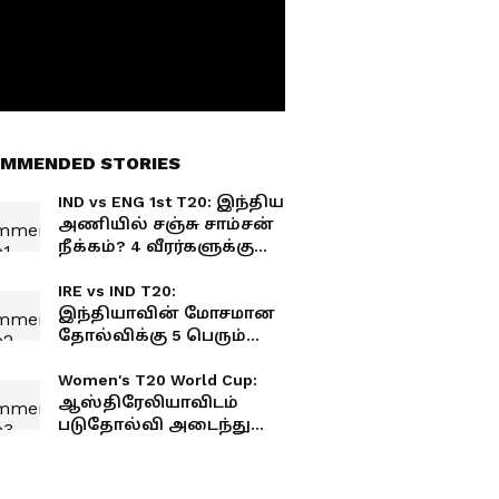
MMENDED STORIES
IND vs ENG 1st T20: இந்திய
அணியில் சஞ்சு சாம்சன்
நீக்கம்? 4 வீரர்களுக்கு
கல்தா! பிளேயிங்
லெவன் இதோ!
IRE vs IND T20:
இந்தியாவின் மோசமான
தோல்விக்கு 5 பெரும்
காரணங்கள்! இந்த' 2
வீரர்கள் படுமோசம்!
Women's T20 World Cup:
ஆஸ்திரேலியாவிடம்
படுதோல்வி அடைந்து
வெளியேறிய இந்தியா!
ரசிகர்கள் ஷாக்!