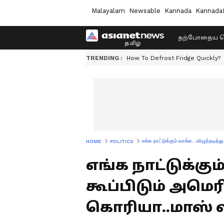
Malayalam
Newsable
Kannada
Kannada
தற்போதைய ச
TRENDING :
How To Defrost Fridge Quickly?
எங்க நாட்டுக்கும் வாங்க.. விழுந்தடித
HOME
POLITICS
எங்க நாட்டுக்கும
கூப்பிடும் அமெர
கொரியா..மாஸ் ல