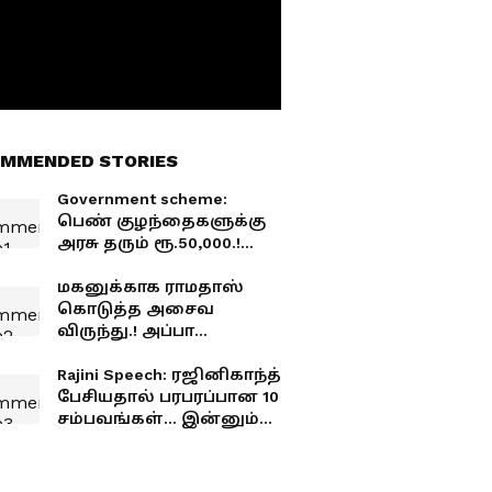
MMENDED STORIES
Government scheme:
பெண் குழந்தைகளுக்கு
அரசு தரும் ரூ.50,000.!
யாருக்கெல்லாம்
கிடைக்கும் தெரியுமா?
மகனுக்காக ராமதாஸ்
கொடுத்த அசைவ
விருந்து.! அப்பா
மனக்காயத்திற்கு
மருந்தான அன்புமணி
Rajini Speech: ரஜினிகாந்த்
கண்ணீர்.! அய்யா
பேசியதால் பரபரப்பான 10
குடும்பம் ஒன்று சேர
சம்பவங்கள்... இன்னும்
இதுதான் காரணம்.!
மறக்காத தமிழகம்! ஒரு
சுவாரஸ்யமான லிஸ்ட்.!