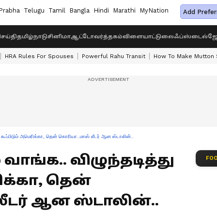
Prabha
Telugu
Tamil
Bangla
Hindi
Marathi
MyNation
Add Prefer
ெய்தி
தமிழ்நாடு
சினிமா
ஆட்டோ
வர்த்தகம்
விளையாட்டு
லைஃப்ஸ்டைல்
ஜோ
HRA Rules For Spouses
Powerful Rahu Transit
How To Make Mutton S
்து கூப்பிடும் அமெரிக்கா, தென் கொரியா..மாஸ் லீடர் ஆன ஸ்டாலின்..
் வாங்க.. விழுந்தடித்து
FOO
ிக்கா, தென்
ீடர் ஆன ஸ்டாலின்..