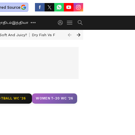
red Source
திடம்
இந்தியா
oft And Juicy?
Dry Fish Vs Fresh Fish
Today Rasi Palan
Rare Astrolo
TBALL WC '26
WOMEN T-20 WC '26