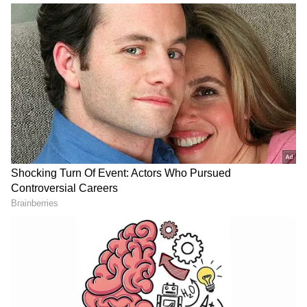
RECOMMENDED STORIES
மின்வாரியத்தில் கடந்த 20 ஆண்டுகளாகப்
பணிபுரிந்து வரும் ஒப்பந்த ஊழியர்கள்