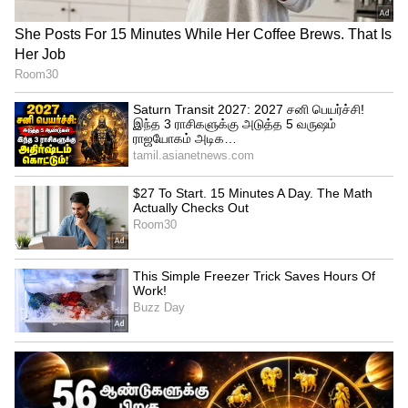
மின்பழுது நீக்கம், பராமரிப்பு,
கண்காணிப்பு, புதிய மின்மாற்றிகள்
நிறுவுதல், மற்றும் தெரு விளக்குகள்
பராமரிப்பு ஆகிய பணிகளில் அதிக
அளவில் ஒப்பந்தத் தொழிலாளர்கள்தான்
மேற்கொண்டு வருகின்றனர். அத்தகைய
கடினமான உடல் உழைப்பு பணிகளை
மேற்கொள்ளும்போது அதிகமான
விபத்துக்களிலும் சிக்கிக்கொள்கின்றனர்.
தற்காலிக ஊழியர்கள் என்பதால் விபத்து
காப்பீடும் இல்லாததால் உரிய இழப்பீடும்
பெறமுடியாதவர்களாய் துயருறுகின்றனர்.