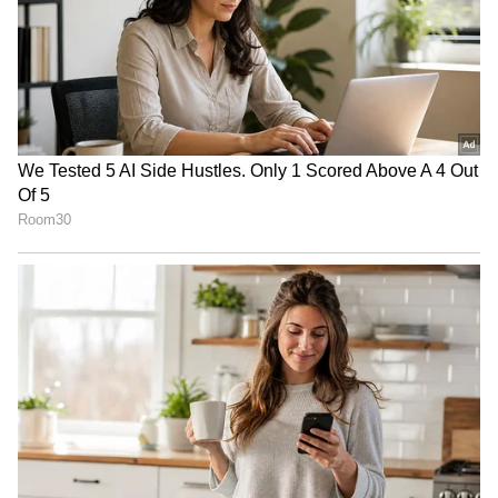
இதையும் படியுங்கள்:
மரத்தில் துணியை
சுற்றி வைத்தால் கூட அண்ணார்ந்து
பார்ப்பவர் ஜெயக்குமார்.. பங்கமாய்
கலாய்த்த கோவை செல்வராஜ்..!