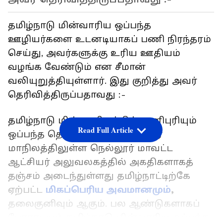
தமிழ்நாடு மின்வாரிய ஒப்பந்த
ஊழியர்களை உடனடியாகப் பணி நிரந்தரம்
செய்து, அவர்களுக்கு உரிய ஊதியம்
வழங்க வேண்டும் என சீமான்
வலியுறுத்தியுள்ளார். இது குறித்து அவர்
தெரிவித்திருப்பதாவது :-
தமிழ்நாடு மின்வாரியத்தில் பணிபுரியும்
Read Full Article
ஒப்பந்த தொழிலாளர்கள் ஆந்திர
மாநிலத்திலுள்ள நெல்லூர் மாவட்ட
ஆட்சியர் அலுவலகத்தில் அகதிகளாகத்
தஞ்சம் அடைந்துள்ளது தமிழ்நாட்டிற்கே
ஏற்பட்ட
மிகப்பெரிய அவமானமும்
,
தலைகுனிவும் ஆகும். பல ஆண்டுகளாகப்
போராடியும் தமிழ்நாடு மின்வாரிய ஒப்பந்த