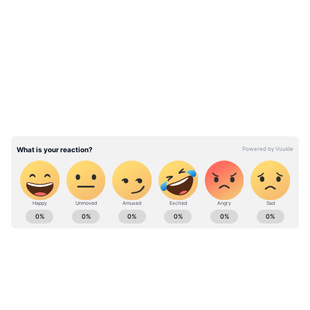
ஊழியர்களின் வாழ்வாதாரக்
LATEST VIDEOS
கோரிக்கையை நிறைவேற்றித் தராமல்
ஏமாற்றி வரும் தமிழ்நாடு அரசின்
அலட்சியப்போக்கு வன்மையான
கண்டனத்திற்குரியது.
ABOUT THE AUTHOR
Ezhilarasan Babu
EB
தமிழ்நாடு மின் உற்பத்தி மற்றும் பகிர்மானக் கழகம்