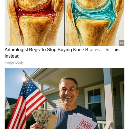
தடவ முயற்சி செய்திருக்கிறார். சசிகலா
புஷ்பா இவ்வளவு சங்கடம் நடந்தாலும்,
கண்டுகொள்ளாததை போலவே
இருந்துள்ளார்.