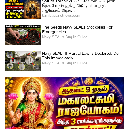
மேலும் செய்திகளுக்கு..
தாயை பிரிந்த
குதிரை.. பேருந்தில் உள்ள படத்தை
பார்த்து துரத்திய குதிரை - நெகிழ வைத்த
காணொளி
ஆனால் எதுவும் நடக்காததை போல
பொன்.பாலகணபதி நின்று, சில்மிஷ
சேட்டைகளை செய்து கொண்டிருந்தார்.
தற்போது இந்த வீடியோ வெளியாகி
பரபரப்பை கிளப்பியுள்ளது. இந்த சர்ச்சை
வீடியோவை திமுக, காங்கிரஸ் போன்ற
கட்சிகளள் சமூக வலைத்தளங்களில் பரப்பி
வருகின்றனர். பல்வேறு கட்சியினர் முதல்
பொதுமக்கள் வரை பாஜக கட்சியினரை
வெளுத்து வாங்கி வருகிறார்கள். குறிப்பாக
பாலியல் ஜல்சா கட்சி என்ற டேக்கை