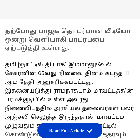
தற்போது பாஜக தொடர்பான வீடியோ
ஒன்று வெளியாகி பரபரப்பை
ஏற்படுத்தி உள்ளது.
தமிழ்நாட்டில் தியாகி இம்மானுவேல்
சேகரனின் 65வது நினைவு தினம் கடந்த 11
ஆம் தேதி அனுசரிக்கப்பட்டது.
இதனையடுத்து ராமநாதபுரம் மாவட்டத்தின்
பரமக்குடியில் உள்ள அவரது
நினைவிடத்தில் அரசியல் தலைவர்கள் பலர்
அஞ்சலி செலுத்த இருந்ததால் மாவட்டம்
முழுவதும் காவல்துறை கட்டுப்பாட்டில்
Read Full Article
கொண்டுவரப்பட்டது. 144 தடை உத்தரவும்