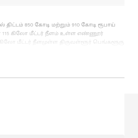
ிட்டம் 850 கோடி மற்றும் 910 கோடி ரூபாய்
 115 கிலோ மீட்டர் நீளம் உள்ள எண்ணூர்
1 கிலோ மீட்டர் நீளமுள்ள திருவள்ளூர் பெங்களூரு
 திட்டங்கள் மற்றும் தமிழ்நாடு கர்நாடகா
கர்வோருக்கும் தொழிற்சாலைகளுக்கும் இயற்கை
கும் திட்டங்களையும் தொடங்கி வைத்தார்.
லை திட்டம் என ஏராளமான திட்டங்கள் மோடி
 மேடையில் தமிழக முதலமைச்சர் ஸ்டாலின்
பின்வருமாறு:-