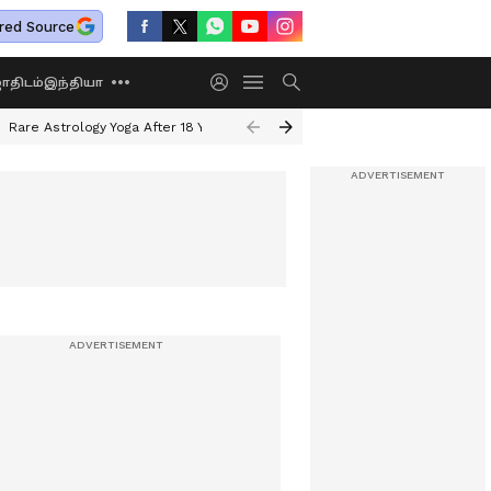
red Source
திடம்
இந்தியா
Rare Astrology Yoga After 18 Years
Dwi Pushkar Yoga 2026
Guru Peyar