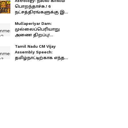
Astrology: நல்ல காலம்
பொறந்தாச்சு.! 6
நட்சத்திரங்களுக்கு இனி
அற்புத யோகம்.!
தொட்டதெல்லாம்
Mullaperiyar Dam:
பொன்னாகும் நேரம்.!
முல்லைப்பெரியாறு
அணை திறப்பு!
தமிழகத்திற்கு வருகிறது
தண்ணீர்.!
Tamil Nadu CM Vijay
Assembly Speech:
தமிழ்நாட்டிற்காக எந்த
அவமானத்தையும்
தாங்கிக்கொள்வேன்.!
சட்டசபையில் அடித்து
பேசிய முதல்வர் விஜய்.!