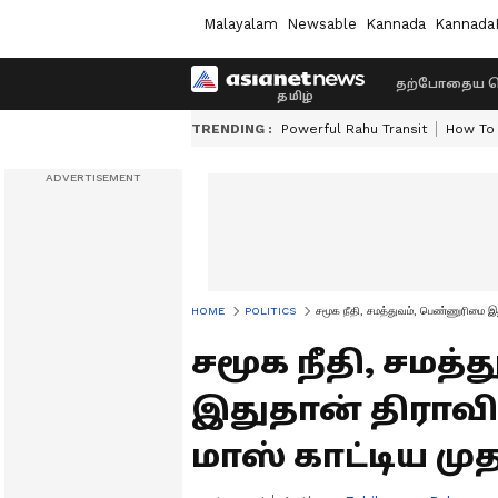
Malayalam
Newsable
Kannada
Kannada
தற்போதைய ச
TRENDING :
Powerful Rahu Transit
How To 
HOME
POLITICS
சமூக நீதி, சமத்துவம், பெண்ணுரிமை இத
சமூக நீதி, சமத
இதுதான் திராவிட
மாஸ் காட்டிய மு