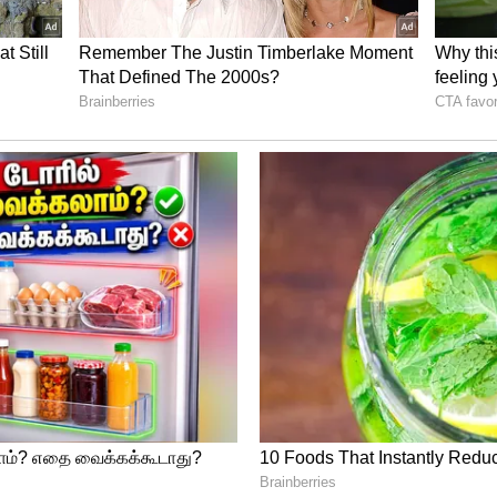
்தில் முக்கிய பங்காற்றி வருகிறது. அதிக
ுக்கு ஒன்றிய அரசு அதிக திட்டங்களுக்கு அதிக
். தமிழ்நாடு வழக்கம் பொருளாதாரத்திற்கு
, திட்டங்களை வாழங்க வேண்டும்.
்வேறு வகையில் நாட்டின் வளர்ச்சிக்கு
ு. தமிழை இந்திக்கு இணையான மொழியாகவும்,
ழியாகவும் அறிவிக்க வேண்டும். கலைஞர்
் கொடுப்போம், உறவுக்கு கை கொடுப்போம்.
டிய ஜிஎஸ்டி இழப்பீட்டு தொகையை உடனே
ரசு வைத்துள்ள கோரிக்கைகளில் நியாயத்தை
நம்புகிறேன். இவ்வாறு பேசினார்.