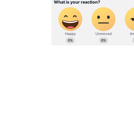
தமிழக வளர்ச்சிக்கான திட்டங்க
பிரதமருக்கு நன்றியை தெரிவித்
முன்னோடி மாநிலமாக உள்ளது. த
வளர்ச்சி மட்டுமல்ல அது சமூக 
பொருளாதாரத்தையும் கடந்து சம
அடக்கம் இதுதான் திராவிட மாட