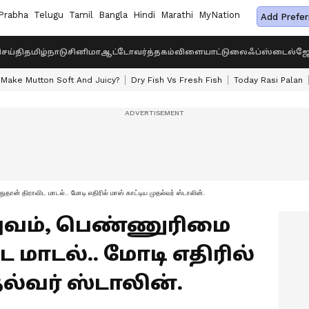
Prabha
Telugu
Tamil
Bangla
Hindi
Marathi
MyNation
Add Prefer
ெய்தி
தமிழ்நாடு
சினிமா
ஆட்டோ
வர்த்தகம்
விளையாட்டு
லைஃப்ஸ்டைல்
ஜோ
Make Mutton Soft And Juicy?
Dry Fish Vs Fresh Fish
Today Rasi Palan
ுதான் திராவிட மாடல்.. மோடி எதிரில் மாஸ் காட்டிய முதல்வர் ஸ்டாலின்.
்துவம், பெண்ணுரிமை
 மாடல்.. மோடி எதிரில்
தல்வர் ஸ்டாலின்.