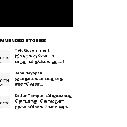
MMENDED STORIES
TVK Government :
இவருக்கு கோபம்
வந்தால் தவெக ஆட்சி
கவிழுமாம்! யார்
தெரியுமா?
Jana Nayagan:
ஜனநாயகன் படத்தை
சரசரவென
வெட்டித்தள்ளிய
சென்சார்.?! நீக்கப்பட்ட 12
Kollur Temple: விஜய்யைத்
முக்கிய காட்சிகள்
தொடர்ந்து கொல்லூர்
என்னென்ன?
மூகாம்பிகை கோயிலுக்கு
படையெடுத்த மற்றொரு
முதல்வர்!