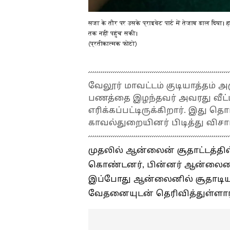
सजा के तौर पर उसके प्राइवेट पार्ट में तेजाब डाल दिया।
तक नहीं पहुंच सकी।
(प्रतीकात्मक फोटो)
வேலூர் மாவட்டம் குடியாத்தம் அ
பணத்தை இழந்தவர் அவரது வீட்ட
எரிக்கப்பட்டிருக்கிறார். இது 
காவல்துறையினர் பிடித்து விச
முதலில் ஆன்லைன் சூதாட்டத்த
கொண்டனர், பின்னர் ஆன்லைன
இப்போது ஆன்லைனில் சூதாடிய
வேதனையுடன் தெரிவித்துள்ளார்