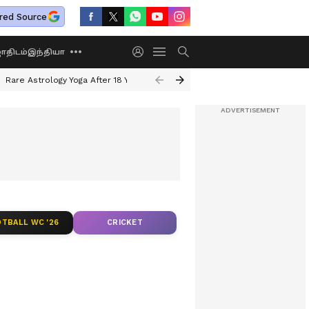
red Source
திடம்
இந்தியா
Rare Astrology Yoga After 18 Years
Dwi Pushkar Yoga 2026
Guru Peyar
TBALL WC '26
CRICKET