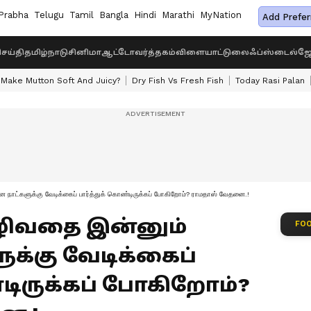
Prabha
Telugu
Tamil
Bangla
Hindi
Marathi
MyNation
Add Prefer
ெய்தி
தமிழ்நாடு
சினிமா
ஆட்டோ
வர்த்தகம்
விளையாட்டு
லைஃப்ஸ்டைல்
ஜோ
Make Mutton Soft And Juicy?
Dry Fish Vs Fresh Fish
Today Rasi Palan
னை நாட்களுக்கு வேடிக்கைப் பார்த்துக் கொண்டிருக்கப் போகிறோம்? ராமதாஸ் வேதனை.!
ீரழிவதை இன்னும்
FOO
க்கு வேடிக்கைப்
்டிருக்கப் போகிறோம்?