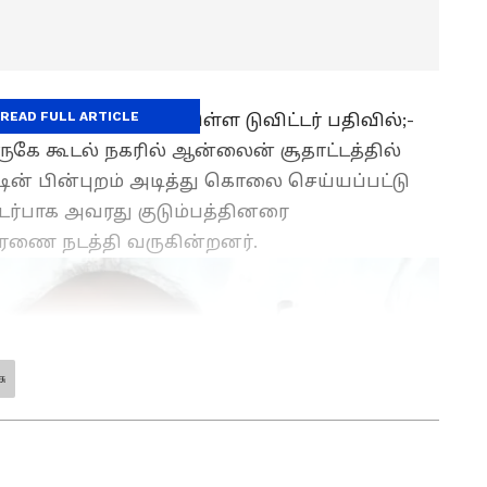
READ FULL ARTICLE
மதாஸ் வெளியிட்டுள்ள டுவிட்டர் பதிவில்;-
ருகே கூடல் நகரில் ஆன்லைன் சூதாட்டத்தில்
ின் பின்புறம் அடித்து கொலை செய்யப்பட்டு
தொடர்பாக அவரது குடும்பத்தினரை
ாரணை நடத்தி வருகின்றனர்.
சு
க செய்தித்துறையில் பணியாற்றி வரும் இவர்.
சியாநெட் நியூஸ் தமிழில் சப்-எடிட்டராக பணியாற்றி