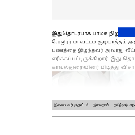
இதுதொடர்பாக பாமக நிறுவனர் ரா
வேலூர் மாவட்டம் குடியாத்தம் அ
பணத்தை இழந்தவர் அவரது வீட்ட
எரிக்கப்பட்டிருக்கிறார். இது 
காவல்துறையினர் பிடித்து விச
இணையவழி சூதாட்டம்
இராமதாஸ்
தமிழ்நாடு அர
ABOUT THE AUTHOR
vinoth kumar
VK
வினோத்குமார் 10 ஆண்டுகளா
கடந்த 2018ம் ஆண்டு முதல் ஏ