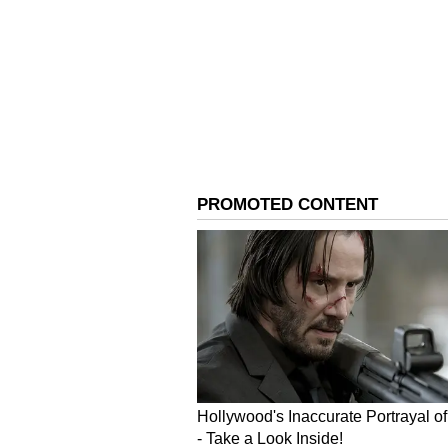
முதலில் ஆன்லைன் சூதாட்டத்த
கொண்டனர், பின்னர் ஆன்லைன
இப்போது ஆன்லைனில் சூதாடியவ
பலவகையான குற்றங்களின் பிற
உருவெடுத்துள்ளது.
ஆன்லைன் சூதாட்டத்தால் மக்களு
எத்தனை நாட்களுக்கு வேடிக்கைப
உடனடியாக தடை செய்யப்படாவிட்ட
அளவுக்கு பெரும் பிரச்சினையாக