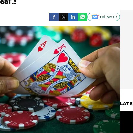
ை.!
Follow Us
LATE