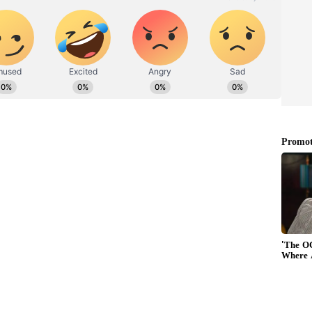
p.com/channel/0029Va9TFCWB4hdYZOoYCK2D