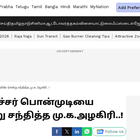
Prabha
Telugu
Tamil
Bangla
Hindi
Marathi
MyNation
Add Prefer
ெய்தி
தமிழ்நாடு
சினிமா
ஆட்டோ
வர்த்தகம்
விளையாட்டு
லைஃப்ஸ்டைல்
ஜோ
 2026
Raja Yoga
Sun Transit
Gas Burner Cleaning Tips
Attractive Zo
க்கே சென்று சந்தித்த மு.க.அழகிரி..!
்சர் பொன்முடியை
ு சந்தித்த மு.க.அழகிரி..!
Follow Us