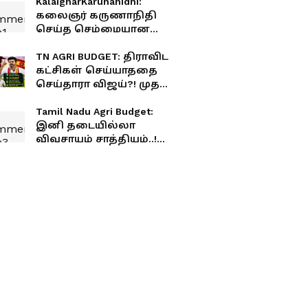
KalaignarKarunanidhi:
கலைஞர் கருணாநிதி
செய்த செம்மையான
சம்பவங்கள்.! இன்றும்
அடித்தட்டு மக்கள்
TN AGRI BUDGET: திராவிட
கலைஞரை கொண்டாட
கட்சிகள் செய்யாததை
காரணம் இதுதான்.!
செய்தாரா விஜய்?! முதல்
வேளாண் பட்ஜெட்டின்
முக்கிய அம்சங்கள்..!
Tamil Nadu Agri Budget:
இனி தடையில்லா
விவசாயம் சாத்தியம்..!
இலவச மின்சாரத்துக்காக
ரூ.7,432 கோடி ஒதுக்கீடு..!