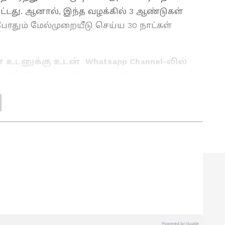
பட்டது. ஆனால், இந்த வழக்கில் 3 ஆண்டுகள்
ோதும் மேல்முறையீடு செய்ய 30 நாட்கள்
 உடனுக்கு உடன் Whatsapp Channel-லில்
பட்டு இருக்கும் லிங்குடன் இணைந்து
க செய்தித்துறையில் பணியாற்றி வரும் இவர்.
சியாநெட் நியூஸ் தமிழில் சப்-எடிட்டராக பணியாற்றி
 குறித்து நன்கு அனுபவம் கொண்டவர். தமிழ்நாடு,
ளை எழுதுவதில் ஆர்வம் கொண்டவர்.