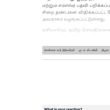
மற்றும் எம்எல்ஏ பதவி பறிக்கப்
சிறை தண்டனை விதிக்கப்பட்ட ப
அவகாசம் வழங்கப்பட்டுள்ளது.
ஏசியாநெட் தமிழ் செய்திகளை
பெறுவதற்கு கீழே கொடுக்கப்
இருக்கவும்.
சென்னை உயர் நீதிமன்றம்
மு. க. ஸ்டாலின்
திமுக
ABOUT THE AUTHOR
vinoth kumar
VK
வினோத்குமார் 10 ஆண்டுகளா
கடந்த 2018ம் ஆண்டு முதல் ஏ
வருகிறார். டிஜிட்டல் மீடியா
அரசியல், குற்றம் செய்திக