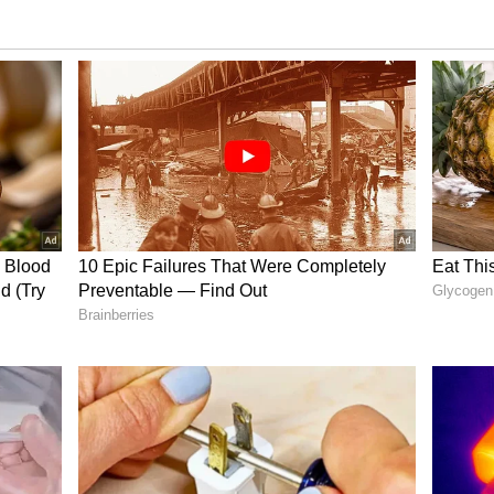
சித்தரஞ்சன் சாலையில் உள்ள முதலமைச்சர்
ன்று பொன்முடி சந்தித்தார். அப்போது 3
்து உச்சநீதிமன்றத்தில் மேல்முறையீடு
்பட்டதாக கூறப்படுகிறது.
ு 30 நாட்கள் அவகாசம்...