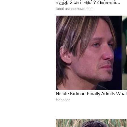
இந்நிலையில் இன்றைய தினம் 
உள்ள பொன்முடி வீட்டிற்கு முன்
மு.க.தமிழரசுஆகியோர் சந்தித்தன
நீடித்ததாக கூறப்படுகிறது.