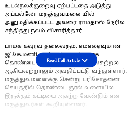
உடல்நலக்குறைவு ஏற்பட்டதை அடுத்து
அப்பல்லோ மருத்துவமனையில்
அனுமதிக்கப்பட்ட அவரை ராமதாஸ் நேரில்
சந்தித்து நலம் விசாரித்தார்.
பாமக கவுரவ தலைவரும், எம்எல்ஏவுமான
ஜி.கே.மணி கடந்த சில நாட்களாக
Read Full Article
தொண்டை வலி, தலைவலி, தலைசுற்றல்
ஆகியவற்றாலும் அவதிப்பட்டு வந்துள்ளார்.
மருத்துவமனைக்கு சென்று பரிசோதனை
செய்ததில் தொண்டை குரல் வளையில்
இருக்கும் கட்டியை அகற்ற வேண்டும் என
மருத்துவர்கள் கூறியுள்ளனர்.
இதையும் படிங்க;-
LATEST VIDEOS
மண்ணுக்கு துரோகம்