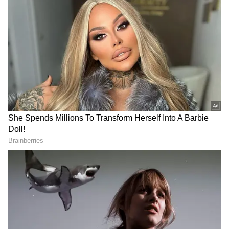
கலைஞரை கொண்டாட
காரணம் இதுதான்.!
பேரவையில் பிரேமலதா
விளாசல்: விவசாயிகள் கடனை
தள்ளுபடி செய்யாத அரசுக்கு
கண்டனம்!
மேகதாட்டு விவகாரத்தில்
அரசின் மெத்தனப் போக்கைக்
கடுமையாகத் தாக்கிய
பிரேமலதா விஜயகாந்த் !
தற்போது அவரது உடல்நிலை சீராக
இருப்பதாக மருத்துவமனை தரப்பில் தகவல்
தெரிவிக்கப்பட்டுள்ளது. அறுவை
சிகிச்சைக்கு முன்பாக பாமக நிறுவனர்