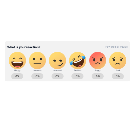
செய்த எட்டப்பன்.. துரோக வரலாற்றின்
கூடாரமே திமுக தான்! பன்னீருக்கு
ஜி.கே.மணி பதிலடி..!
ABOUT THE AUTHOR
vinoth kumar
VK
வினோத்குமார் 10 ஆண்டுகளாக
செய்தித்துறையில் பணியாற்றி வரும் இவர்.
கடந்த 2018ம் ஆண்டு முதல் ஏசியாநெட் நியூஸ்
தமிழில் சப்-எடிட்டராக பணியாற்றி வருகிறார்.
இராமதாஸ்
டிஜிட்டல் மீடியா குறித்து நன்கு அனுபவம்
அப்போலோ மருத்துவமனை
கொண்டவர். தமிழ்நாடு, அரசியல், குற்றம்
Published :
Aug 27 2023, 06:44 AM IST
செய்திகளை எழுதுவதில் ஆர்வம் கொண்டவர்.
Follow Us