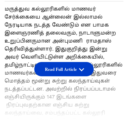
மருத்துவ கல்லூரிகளில் மாணவர்
சேர்க்கையை ஆன்லைன் இல்லாமல்
நேரடியாக நடத்த வேண்டும் என பாமக
இளைஞரணித் தலைவரும், நாடாளுமன்ற
உறுப்பினருமான அன்புமணி ராமதாஸ்
தெரிவித்துள்ளார். இதுகுறித்து இன்று
அவர் வெளியிட்டுள்ள அறிக்கையில்,
தமிழ்நாட்டிலுள்ள மருத்துவக் கல்லூரிகளில்
Read Full Article
மாணவர்களைச் சேர்ப்பதற்காக இதுவரை
மொத்தம் மூன்று சுற்று கலந்தாய்வுகள்
நடத்தப்பட்டன. அவற்றில் நிரப்பப்படாமல்
எஞ்சியிருக்கும் 147 இடங்களை
நிரப்புவதற்கான எஞ்சிய சுற்று
கலந்தாய்வை, சம்பந்தப்பட்ட கல்லூரி
நிர்வாகங்களே நிரப்பிக் கொள்ளலாம்