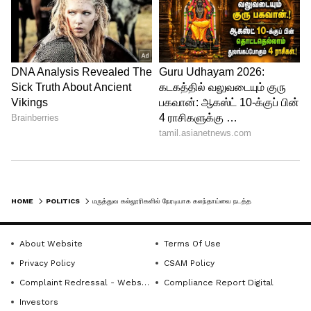
மறுக்கப் பட்டிருக்கக்கூடும். தனியார்
கல்லூரிகள் அவற்றின் விருப்பப்படி
இடங்களை நிரப்பிக் கொள்வதற்காகவே
எஞ்சிய சுற்று கலந்தாய்வு மிகவும்
ரகசியமாக நடத்தப்பட்டதோ? என்ற
ஐயத்தில் அர்த்தம் இருக்கிறது. அதேபோல்,
மாப்&அப் சுற்றுக்கு ஒதுக்கப்படும்
இடங்களை எஞ்சிய சுற்றுக்கு கொண்டு
செல்ல வேண்டும் என்பதற்காகவே, அந்த
சுற்றில் இடங்களை தேர்வு செய்து
HOME
POLITICS
மருத்துவ கல்லூரிகளில் நேரடியாக கலந்தாய்வை நடத்த வேண்டும்... அன்புமணி வலியுறுத்தல்!!
கல்லூரிகளில் சேராமல் இருக்கும்
ஏற்பாட்டை சில தனியார் கல்லூரிகள்
About Website
Terms Of Use
செய்கின்றன. நிகர்நிலைப்
Privacy Policy
CSAM Policy
பல்கலைக்கழகங்களுக்கான மாணவர்
Complaint Redressal - Website
Compliance Report Digital
சேர்க்கையில் நடத்தப்பட்டு வந்த இத்தகைய
Investors
செயல்கள் இப்போது மாநில அளவிலான