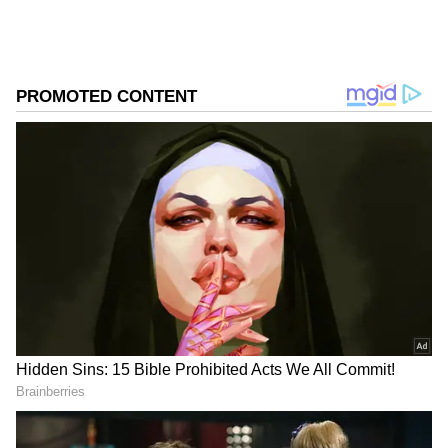
நேரடியாக நிரப்பியது. ஆனால், அகில
இந்திய ஒதுக்கீட்டு இடங்களை நிரப்புவதில்
மூன்றாவது சுற்றாக மாப்-அப்
கலந்தாய்வும், நான்காவதாக எஞ்சிய சுற்று
கலந்தாய்வும் நடத்தப்பட வேண்டும் என்று
உச்சநீதிமன்றம் அளித்த தீர்ப்பை, மாநில
அளவிலான கலந்தாய்வுக்கும் தேசிய
மருத்துவ ஆணையம் நீடித்தது தான்
அனைத்து குழப்பங்களுக்கும் காரணம்
ஆகும். இவற்றில் எஞ்சிய சுற்று
கலந்தாய்வை தனியார் கல்லூரிகளே
DOWNLOAD APP
நடத்திக் கொள்ள அனுமதிக்கப்படும் வரை
அதில் முறைகேடுகள் நடப்பதை தவிர்க்கவே
முடியாது. தமிழ்நாடு மருத்துவ மாணவர்
சேர்க்கைக் குழு விழிப்புடன்
செயல்பட்டிருந்தால் முறைகேடுகளை