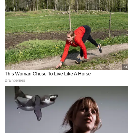
வெற்றி!
விவரத்தையும் வெளிப்படையாக பொது
சேப்பாக் சூப்பர் கில்லீஸ்
வெளியில் வெளியிட்டிருக்க வேண்டும்.
அணியை வீழ்த்தி ஐடிரீம்
குறைந்தபட்சம் எஞ்சிய சுற்று கலந்தாய்வில்
திருப்பூர் தமிழன்ஸ் அபார
பங்கேற்க தகுதி படைத்த
வெற்றி!
மாணவர்களுக்காவது இந்த விவரங்களை
மருத்துவ மாணவர் சேர்க்கைக் குழுவோ
அல்லது அந்த கலந்தாய்வை நடத்தும்
சம்பந்தப்பட்ட கல்லூரிகளோ
தெரிவித்திருக்க வேண்டும். ஆனால்,
யாருக்கும், எந்த விவரங்களும்
தெரிவிக்கப்படாமல் கலந்தாய்வு எப்படி
நடத்தப்பட்டது? என்பதை தமிழ்நாடு
மருத்துவ மாணவர் சேர்க்கைக் குழு தான்
தமிழ்நாட்டு மக்களுக்கும்,
மாணவர்களுக்கும் விளக்க வேண்டும்.
எஞ்சிய சுற்று கலந்தாய்வு மாய உலகில்