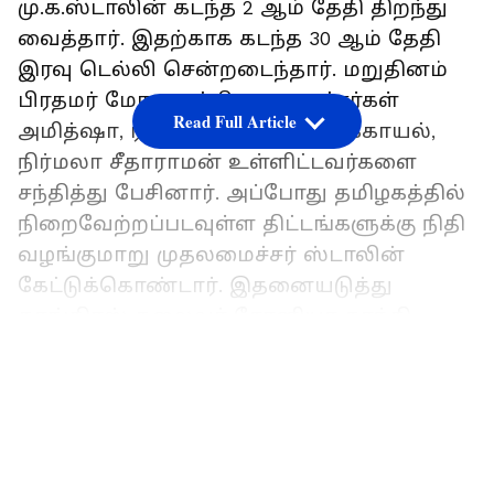
மு.க.ஸ்டாலின் கடந்த 2 ஆம் தேதி திறந்து
வைத்தார். இதற்காக கடந்த 30 ஆம் தேதி
இரவு டெல்லி சென்றடைந்தார். மறுதினம்
பிரதமர் மோடி, மத்திய அமைச்சர்கள்
Read Full Article
அமித்ஷா, ராஜ்நாத்சிங், பியூஸ் கோயல்,
நிர்மலா சீதாராமன் உள்ளிட்டவர்களை
சந்தித்து பேசினார். அப்போது தமிழகத்தில்
நிறைவேற்றப்படவுள்ள திட்டங்களுக்கு நிதி
வழங்குமாறு முதலமைச்சர் ஸ்டாலின்
கேட்டுக்கொண்டார். இதனையடுத்து
காங்கிரஸ் தலைவர் சோனியா காந்தி
மற்றும் கம்யூனிஸ்ட் கட்சி நிர்வாகிகளையும்
LATEST VIDEOS
சந்தித்தார். இந்த சந்திப்பின் போது
நாடாளுமன்ற தேர்தல் தொடர்பாக
ஆலோசிக்கப்பட்டதாகவும் கூறப்பட்டது.
இந்த நிலையில் முதலமைச்சர் டெல்லி