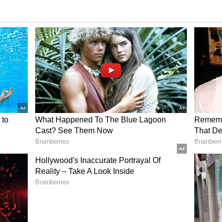
க்கு எய்ம்ஸ் வருமா ? வராதா ?? பாஜகவை
ன்கள் !
 சொல்கிறார். இதையெல்லாம் பார்த்து கொண்டு
மாட்டார்கள் அவர்கள் களத்திற்கு வந்தால் என்ன
ள்ள வேண்டும். ஆனால் பாஜக அமைதியை
ஜிபியை சந்தித்து பாதுகாப்பு கோரி மனு
்ஷாக்கு கூட கடிதம் எழுதியிருக்றேன்.
ண்டும்.