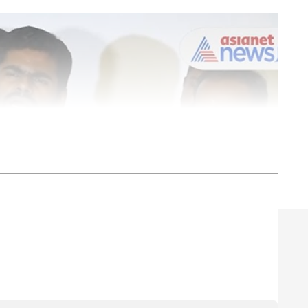
ரி. செய்தி எழுதுவதில் 6 ஆண்டுகளுக்கும் மேலான
்த 3 ஆண்டுகளாக ஏசியாநெட் நியூஸ் தமிழில் சப்-
். டிஜிட்டல் மீடியா பற்றி நன்கு அறிந்தவர் மற்றும்
. வணிகம், டெக், ஆட்டோமொபைல் மற்றும் இந்தியா
்வம் கொண்டவர்.
 11 பேர் கைது செய்யப்பட்டனர். கடந்த இரு