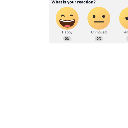
நாட்களாக பாஜக தொண்டர்கள் மீத
தாக்குதல்கள் நடைபெற்று வருகி
வீசப்பட்டுள்ளது. ராமநாதபுரத்தில
தமிழகம் முழுவதும் 19 இடத்தில்
மீது தாக்குதல் நடைபெற்றுள்ளத
துறை என்ன செய்து கொண்டிருக