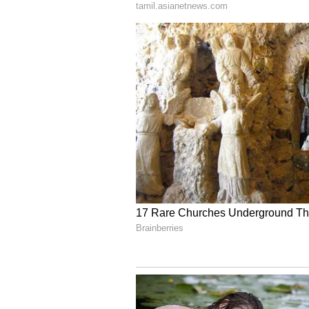
ஆட்சி ஒரு தலை பட்சமாக செல்
கொண்டிருக்கிறோம். 26ம் தேதி
திமுகவை கடுமையாக விமர்சித
மேலும் செய்திகளுக்கு..
கணவன
உல்லாசமாக இருந்த மனைவி..
அதிர்ச்சி சம்பவம்