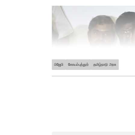
பிஜேபி
கோயம்புத்தூர்
தமிழ்நாடு அரசு
ABOUT THE AUTHOR
Raghupati R
RR
இவர் முதுகலை தமிழ் பட்டதா
அனுபவம் உள்ளவர். இவர் கடந
எடிட்டராக பணியாற்றி வருகிறார
அதில் அனுபவமும் பெற்றவர்
செய்திகளை எழுதுவதில் ஆர
இந்த சோதனையில் தமிழ்நாட்டில்