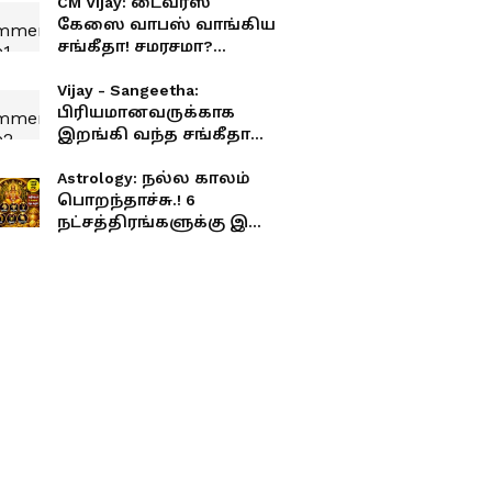
CM Vijay: டைவர்ஸ்
கேஸை வாபஸ் வாங்கிய
சங்கீதா! சமரசமா?
அரசியல் நிர்பந்தமா?
Vijay - Sangeetha:
பிரியமானவருக்காக
இறங்கி வந்த சங்கீதா
விஜய்.! தடைகளை
உடைத்து குடும்பத்தை
Astrology: நல்ல காலம்
ஒன்று சேர்த்தது யார்
பொறந்தாச்சு.! 6
தெரியுமா?!
நட்சத்திரங்களுக்கு இனி
அற்புத யோகம்.!
தொட்டதெல்லாம்
பொன்னாகும் நேரம்.!