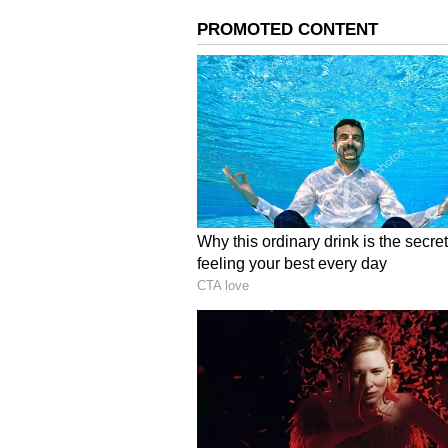
மேலும் செய்திகளுக்கு..
மதுரை
பங்கமாக கலாய்க்கும் நெட்டிச
முதல்வர் அமைதி பூங்கா என்று
நம் தொண்டர்கள் சும்மா இருக்க 
ஆகும்? இதனை கருத்தில் கொ
விரும்பக்கூடிய கட்சி. மாநில டி
அளித்து கேட்டிருக்கிறோம். அமித
பிரிவினை வாதிகளை அடக்க வே