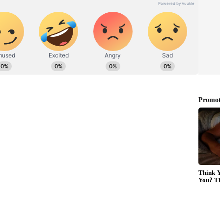
ு, சொத்துகள் மீது, அலுவலகம் மீது பல்வேறு
றது. கோவையில் 12 இடத்தில் பெட்ரோல் குண்டு
் 1 இடத்தில், செங்கல்பட்டு 1 இடத்தில் என
, ஆர் எஸ்.எஸ். இந்து முண்ணனி நிர்வாகிகள்
ு. இது வன்மையாக கண்டிக்கதக்கது. காவல்
்கிறது என்பது தெரியவில்லை.