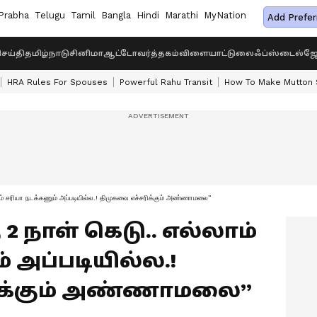
Prabha
Telugu
Tamil
Bangla
Hindi
Marathi
MyNation
Add Prefer
ெய்தி
தமிழ்நாடு
சினிமா
ஆட்டோ
வர்த்தகம்
விளையாட்டு
லைஃப்ஸ்டைல்
ஜோ
HRA Rules For Spouses
Powerful Rahu Transit
How To Make Mutton S
ாம் சரியா நடக்கணும் அப்படியில்ல.! திமுகவை எச்சரிக்கும் அண்ணாமலை”
 2 நாள் கெடு.. எல்லாம்
 அப்படியில்ல.!
ிக்கும் அண்ணாமலை”