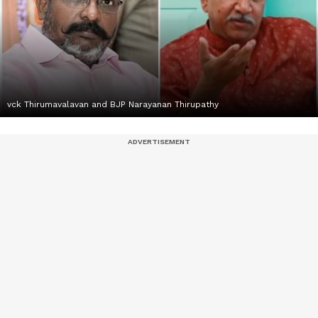
vck Thirumavalavan and BJP Narayanan Thirupathy