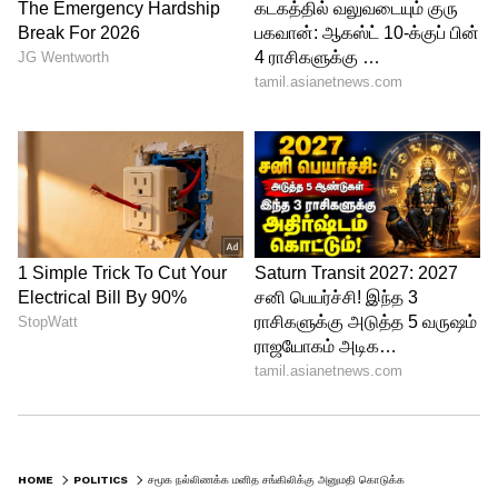
HOME
POLITICS
சமூக நல்லிணக்க மனித சங்கிலிக்கு அனுமதி கொடுக்க கூடாது..! மதவாத தீய சக்திகள் தலை தூக்கும்..! அலறும் பாஜக