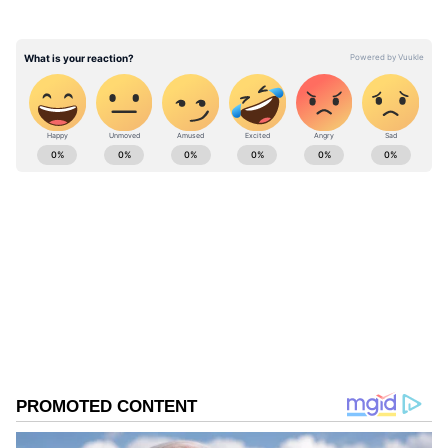
வழங்கப்பட்டது. அக்டோபர் 11ஆம் தேதி
நடைபெறவுள்ள சமூக நல்லிணக்க
பேரணிக்கு அனுமதி ரத்து செய்ய வேண்டும்
என பாஜக வலியுறுத்தியுள்ளது.
ABOUT THE AUTHOR
Ajmal Khan
AK
அஜ்மல்கான், பிரபல தொலைக்காட்சிகளில் மூத்த
மற்றும் சிறப்பு செய்தியாளராக பணிபுரிந்துள்ளார்.
20வருடங்களாக செய்தித்துறையில் பணியாற்றி
வரும் இவர், கடந்த 3 ஆண்டுகளாக ஏசியா நெட்
தொல். திருமாவளவன்
இணையதளத்தில் தமிழ்நாடு மற்றும் அரசியல்
தமிழ்நாடு
பிஜேபி
சார்ந்த செய்திகளையும் எழுதி வருகிறார்.
Follow Us