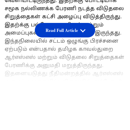
வெளியிட்டிருந்தது. இதற்க்கு போட்டியாக
சமூக நல்லிணக்க பேரணி நடத்த விடுதலை
சிறுத்தைகள் கட்சி அழைப்பு விடுத்திருந்து.
இதற்க்கு பல்வேறு அரசியல் மற்றும்
Read Full Article
அமைப்புகள் ஆதரவு தெரிவித்து இருந்தது.
இந்தநிலையில் சட்டம் ஒழுங்கு பிரச்சனை
ஏற்படும் என்பதால் தமிழக காவல்துறை
ஆர்எஸ்எஸ் மற்றும் விடுதலை சிறுத்தைகள்
பேரணிக்கு அனுமதி மறுத்திருந்தது.
இதனையடுத்து நீதிமன்றத்தில் ஆர்எஸ்எஸ்
அமைப்பு முறையிட்ட நிலையில் அக்டோபர்
6 ஆம் தேதி ஆர்எஸ்எஸ் பேரணிக்கு
LATEST VIDEOS
அனுமதி வழங்கி உத்தரவிட்டது. இதே போல
அக்டோபர் 11 ஆம் தேதி விடுதலை
சிறுத்தைகள் கட்சி சார்பாக நடைபெறவுள்ள
சமூக நல்லிணக்க பேரணிக்கும் அனுமதி