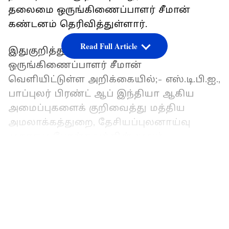
தலைமை ஒருங்கிணைப்பாளர் சீமான்
கண்டனம் தெரிவித்துள்ளார்.
Read Full Article
இதுகுறித்து நாம் தமிழர் கட்சி
ஒருங்கிணைப்பாளர் சீமான்
வெளியிட்டுள்ள அறிக்கையில்;- எஸ்.டி.பி.ஐ.,
பாப்புலர் பிரண்ட் ஆப் இந்தியா ஆகிய
அமைப்புகளைக் குறிவைத்து மத்திய
அமலாக்கத்துறை, தேசியப்புலனாய்வு
முகாமை போன்றவற்றின் மூலம்
ஒன்றியத்தை ஆளும் பாஜக அரசு
LATEST VIDEOS
நாடெங்கிலும் அத்துமீறிய
சோதனைகளையும், கைது
நடவடிக்கைகளையும் பாய்ச்சி, அவற்றை
முடக்க நினைப்பதென்பது கொடும்
சனநாயகப் படுகொலையாகும்.