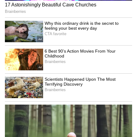
அணியை வீழ்த்தி ஐடிரீம்
திருப்பூர் தமிழன்ஸ் அபார
வெற்றி!
மதவாத அரசியலையும்,
பாசிசப்போக்கையும் கட்டவிழ்த்துவிட்டு,
நாட்டை மதத்தால் துண்டாட முயலும்
ஒன்றியத்தை ஆளும் பாஜக அரசின்
அநீதிச்செயல்பாடுகளுக்கு எதிராக
இருப்பதனாலேயே, எஸ்.டி.பி.ஐ., பாப்புலர்
பிரண்ட் ஆப் இந்தியா ஆகிய
இயக்கங்களின் தலைவர்கள் கைது
செய்யப்படுவதும், அவர்களது இடங்களில்
சோதனைகள் நிகழ்த்தப்படுவதுமான