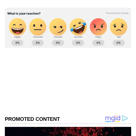
இதையும் படிங்க;-
Popular Front of
India:யார் இந்த பிஎப்ஐ அமைப்பு? என்ஐஏ
ரெய்டில் பிஎப்ஐ நிர்வாகிகள் 100 பேர்
ABOUT THE AUTHOR
கைது?காரணம் என்ன?
vinoth kumar
VK
வினோத்குமார் 10 ஆண்டுகளாக
செய்தித்துறையில் பணியாற்றி வரும் இவர்.
கடந்த 2018ம் ஆண்டு முதல் ஏசியாநெட் நியூஸ்
தமிழில் சப்-எடிட்டராக பணியாற்றி வருகிறார்.
பிஜேபி
டிஜிட்டல் மீடியா குறித்து நன்கு அனுபவம்
சீமான்
கொண்டவர். தமிழ்நாடு, அரசியல், குற்றம்
Published :
Sep 23 2022, 07:40 AM IST
செய்திகளை எழுதுவதில் ஆர்வம் கொண்டவர்.
Follow Us