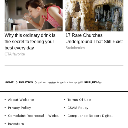
அரசின் இச்செயலுக்கு எனது
வன்மையானக் கண்டனங்களையும்,
எதிர்ப்புணர்வையும் பதிவுசெய்கிறேன் என
சீமான் கூறியுள்ளார்.
HOME
POLITICS
நாட்டை மதத்தால் துண்டாக்க முயற்சி! SDPI,PFI மீதான நடவடிக்கை பழிவாங்கும் போக்கு!பாஜகவுக்கு எதிராக சீறும் சீமான்
About Website
Terms Of Use
Privacy Policy
CSAM Policy
Complaint Redressal - Website
Compliance Report Digital
Investors