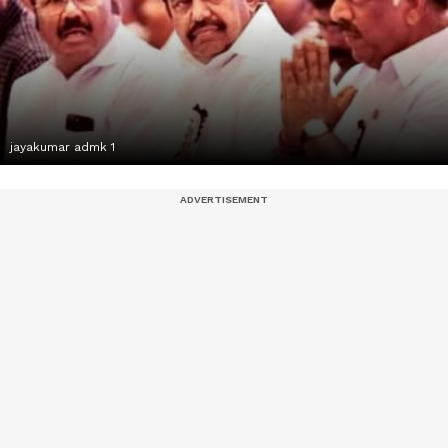
jayakumar admk 1