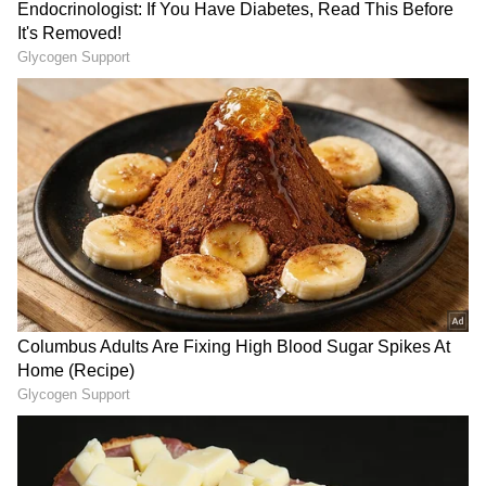
இருப்பதாக தெரிவித்தார். இந்த நிலையில்
இன்று அதிமுகவின் இரண்டு அணிகளான
எடப்பாடி பழனிசாமி தரப்பும்,
ஓ.பன்னீர்செல்வம் தரப்பும் மாறி மாறி
இன்று கமலாலயம் வந்து ஆலோசனை
நடத்தினார்கள்.
LATEST VIDEOS
தூத்துக்குடி பனிமய மாதா
கோயில் திருவிழா நிறைவு:
திரளான பக்தர்கள் தரிசனம்!
நம்பர் 1 டிரெண்டிங்கில் 'தக்காளி
வெற்றி கழகம்' பஸ்! யார் பாத்த