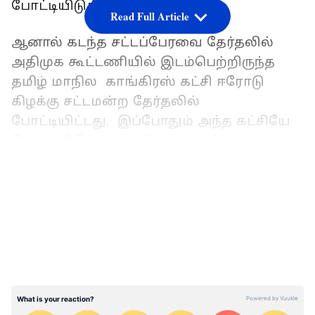
போட்டியிடுகிறது.
Read Full Article
ஆனால் கடந்த சட்டப்பேரவை தேர்தலில்
அதிமுக கூட்டணியில் இடம்பெற்றிருந்த
தமிழ் மாநில காங்கிரஸ் கட்சி ஈரோடு
கிழக்கு சட்டமன்ற தேர்தலில்
போட்டியிட்டது. இப்போதும் அந்த கட்சியே
போட்டியிடும் என எதிர்பார்க்கப்பட்ட
நிலையில், அதிமுக போட்டியிட
LATEST VIDEOS
விரும்புவதாக எடப்பாடி பழனிசாமி
தலைமையிலான அணியினர்
ஜி.கே.வாசனை சந்தித்து பேச்சுவார்த்தை
நடத்தினர்.