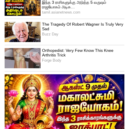
இதையும் படிங்க..
Karnataka Elections 2023:
தொகுதியை மாற்றிய சித்தராமையா..
பாஜக எடுத்த அஸ்திரம்! சூடுபிடித்த
கர்நாடகா தேர்தல்
இதையும் படிங்க..
மனநலம் குன்றிய
சிறுமி பாலியல் பலாத்காரம்! கொடுமை!
வைரலான வீடியோ.. 3 சிறுவர்களை
கொத்தாக தூக்கிய போலீஸ்