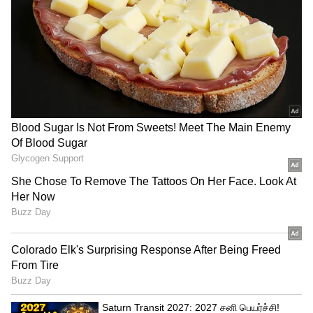
வேலைடா இது?
பிறகு செய்தியாளர்களை சந்தித்து
பேசினார் முன்னாள் அமைச்சர்
ஜெயக்குமார். பாஜகவுடன் நடத்திய
பேச்சுவார்த்தை திருப்திகரமாக இருந்தது.
ஈரோடு இடைத்தேர்தலில் பாஜகவின்
நிலைப்பாடு குறித்து பாஜகவினரே
அறிவிப்பார்கள் என்று கூறினார்.