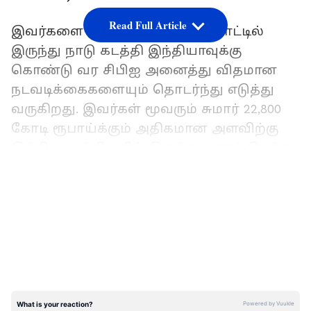
Read Full Article
இவர்களை அவர்கள் இருக்கும் நாட்டில்
இருந்து நாடு கடத்தி இந்தியாவுக்கு
கொண்டு வர சிபிஐ அனைத்து விதமான
நடவடிக்கைகளையும் தொடர்ந்து எடுத்து
வருகிறது. இவர்கள் மூவரும் சுமார் 22,800
கோடி ரூபாய்க்கும் அதிகமான அளவிற்கு
இந்திய வங்கிகளில் இருந்து பணம் பெற்று
ஏமாற்றியுள்ளனர் என்பது
LATEST VIDEOS
குறிப்பிடத்தக்கது.
இந்நிலையில் இங்கிலாந்திற்கு
தப்பியோடியுள்ள நீரவ் மோடி மற்றும் விஜய்
மல்லையா குறித்து பேசுகையில், இந்தியா
மற்றும் இங்கிலாந்து இடையிலான வர்த்தக