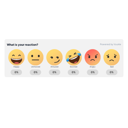
சொல்லிக்கொண்டவதாகவும் அமைச்சரின்
அலுவலகம் கூறுகிறது. இது தொடர்பாக
நாக்பூர் போலீசார் தீவிர விசாரணையைத்
தொடங்கியுள்ளனர்.
ABOUT THE AUTHOR
SG Balan
SB
முதுகலை பட்டதாரி. டிஜிட்டலுக்கு செய்தி
எழுதுவதில் 6 ஆண்டுகள் அனுபவம் கொண்டவர்.
கடந்த 2 ஆண்டுகளாக ஏசியாநெட் நியூஸ் தமிழில்
உதவி ஆசிரியராகப் பணிபுரிந்து வருகிறார்.
நிதின் கட்கரி
வணிகம், தொழில்நுட்பம், கல்வி, அரசியல்
செய்திகளில் ஆர்வமுள்ளவர். இதற்கு முன்பு
Published :
Jan 14 2023, 04:33 PM IST
டைம்ஸ் இன்டர்நெட்டில் பணிபுரிந்தார்.
Follow Us