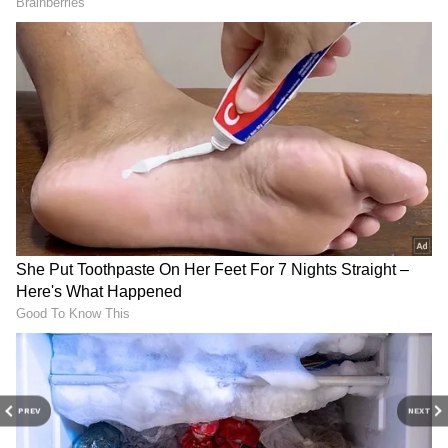
மாணவிகளுக்கு மாதவிடாய் விடுப்பு:
கேரள பல்கலைக்கழகம் அறிவிப்பு!
இதனால், அமைச்சர் நிதின் கட்கரிக்கு
வழங்கப்பட்டுவரும் பாதுகாப்பு
அதிகப்படுத்தப்பட்டுள்ளது. அவரது
அலுலவகத்தைச் சுற்றி பலத்த போலீஸ்
பாதுகாப்புப் போடப்பட்டுள்ளது.
RECOMMENDED STORIES
PREV
NEXT