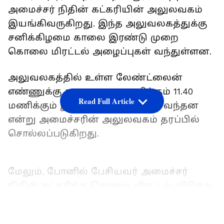
அமைச்சர் நிதின் கட்கரியின் அலுலவகம்
இயங்கிவருகிறது. இந்த அலுவலகத்துக்கு
சனிக்கிழமை காலை இரண்டு முறை
கொலை மிரட்டல் அழைப்புகள் வந்துள்ளன.
அலுவலகத்தில் உள்ள லேண்ட்லைன்
எண்ணுக்கு காலை 11.30 மணிக்கும் 11.40
Read Full Article
மணிக்கும் இரண்டு அழைப்புகள் வந்தன
என்று அமைச்சரின் அலுலவகம் தரப்பில்
சொல்லப்படுகிறது.
மேலும், போனில் பேசியவர் அமைச்சர்
நிதின் கட்கரிக்கு கொலை மிரட்டல் விடுத்து
ரூ.100 கோடி வேண்டும் என்று கேட்டதாகவும்
தனது பெயர் ‘தாவூர்’ என்று
LATEST VIDEOS