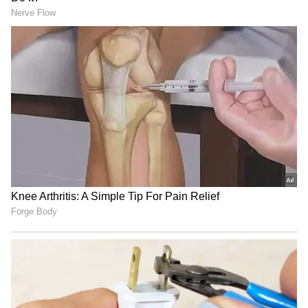
கிடைக்குமா?
கையிலெடுத்த மாற்று
அரசியல் உத்தி!
தமிழ்நாடு சட்டமன்ற நிகழ்வுகள்:
மனிதநேய மக்கள் கட்சி எம்.எல்.ஏ
ஜவாஹிருல்லா பரபரப்பு பேட்டி
தமிழ்நாடு பட்ஜெட் கூட்டத்தொடர்:
சபாநாயகர் ஜே.சி.டி. பிரபாகரன்
செய்தியாளர் சந்திப்பு