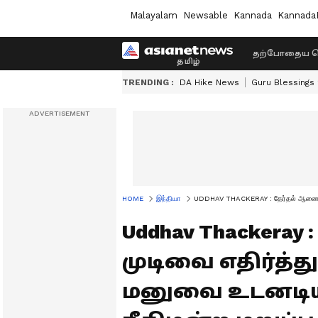
Malayalam
Newsable
Kannada
Kannada
தற்போதைய ச
TRENDING :
DA Hike News
Guru Blessings
HOME
இந்தியா
UDDHAV THACKERAY : தேர்தல் ஆணைய முட
Uddhav Thackera
முடிவை எதிர்த்த
மனுவை உடனடியா