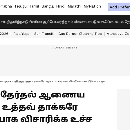
Prabha
Telugu
Tamil
Bangla
Hindi
Marathi
MyNation
Add Prefer
ெய்தி
தமிழ்நாடு
சினிமா
ஆட்டோ
வர்த்தகம்
விளையாட்டு
லைஃப்ஸ்டைல்
ஜோ
 2026
Raja Yoga
Sun Transit
Gas Burner Cleaning Tips
Attractive Zo
ிவை எதிர்த்து உத்தவ் தாக்கரே மனுவை உடனடியாக விசாரிக்க உச்ச நீதிமன்ற மறுப்பு
y : தேர்தல் ஆணைய
ு உத்தவ் தாக்கரே
க விசாரிக்க உச்ச