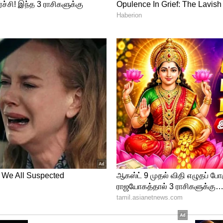
்தவ் தாக்கரே நிர்வாகிகளுடன் இன்று
ந்திரசூட் உடனடியாக எந்த உத்தரவும்
வர் கூறுகையில் “ விதிகள் அனைவருக்கும்
ு அல்லது மத்திய அரசாகஇ ருந்தாலும் சரி.
அணுகுங்கள்” எனத் தெரிவித்தார்