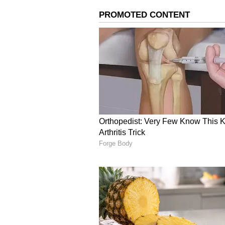
அதுமட்டுமல்லாமல் சிவசேனா கட
வழங்கக் கோரியும், தாங்கள்த
தேர்தல்ஆணையத்தில் ஏக்நாத் ஷி
தாக்கரேயும் முறையிட்டு, தா
தெரிவித்தனர்.
இதையடுத்து, இந்த விவகாரத்த
அமர்வு விசாரித்தது. ஷிண்டேவுக
எம்பிக்கள் ஆதரவும் இருந்தது. உ
எம்பிக்கள் ஆதரவும் மட்டுமே இர
அம்பு சின்னமும் ஏக்நாத் ஷிண்
அறிவித்தது.