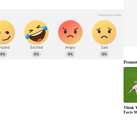
ேனா கட்சி, சின்னத்தை இழந்த உத்தவ்
றிவுரை