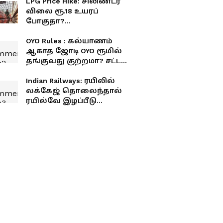
LPG Price Hike: சிலிண்டர்
விலை ரூ.18 உயரப்
போகுதா?
சாமானியர்களுக்கு
அடுத்த ஷாக்!
OYO Rules : கல்யாணம்
ஆகாத ஜோடி OYO ரூமில்
தங்குவது குற்றமா? சட்டம்
என்ன சொல்கிறது?
Indian Railways: ரயிலில்
லக்கேஜ் தொலைந்தால்
ரயில்வே இழப்பீடு
தருமா? இந்த விதி
உங்களுக்குத் தெரியுமா?