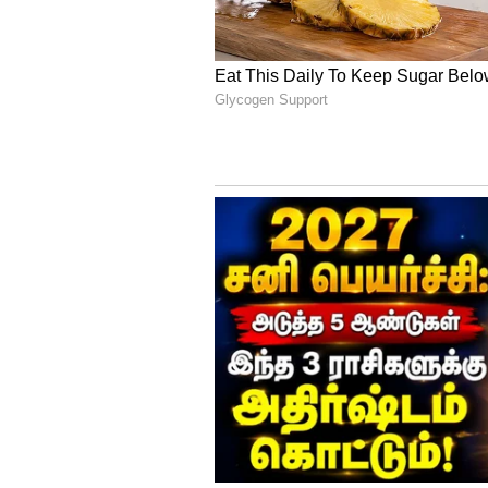
தேர்தல் ஆணையத்தின் இந்த முடி
உச்ச நீதிமன்றத்தில் முறையிட்ட
அபிஷேக் மனு சிங்கவி ஆஜராகி
விசாரணைக்கு எடுக்கக் கோரி தல
முறையிட்டார்.