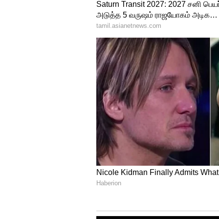
பறிபோன சிவசேனா கட்சி| உத
அவசர ஆலோசனை
ஆனால் தலைமை நீதிபதி டிஒய் ச
பிறப்பிக்க மறுத்துவிட்டார். அ
பொதுவானது, இடது அல்லது வலத
முறையான வழிகள் மூலம் நாளை 