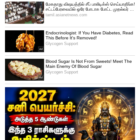
Always Get What You Want, and Gimme
Shelter' உள்ளிட்ட பிரபலமான ஹிட்
பாடல்களுக்கு பெயர் பெற்றவர். 2002 இல்
பிரபலமான இசைக்கான சேவைகளுக்காக
அவருக்கு நைட்ஹூட் விருது வழங்கப்பட்டது
என்பது குறிப்பிடத்தக்கது.