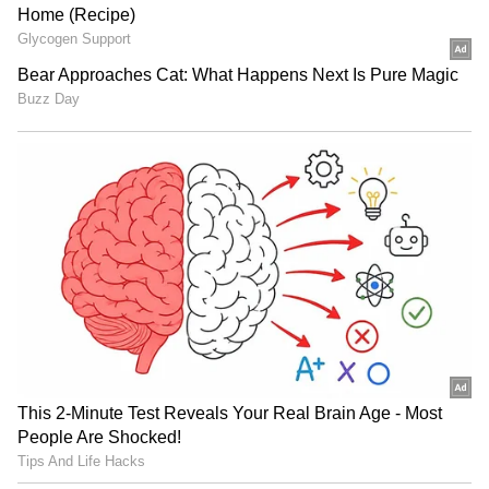
மேற்கொண்டார். இது கிட்டத்தட்ட ஒரு
தசாப்தத்திற்குப் பிறகு அவரது இரண்டாவது
பயணமாகும். அவர் சமீபத்தில் தனது
அதிகாரப்பூர்வ இன்ஸ்டாகிராம் பக்கத்தில்
தனது இந்திய பயணம் தொடர்பான பல
படங்களை பகிர்ந்து வந்தார். அந்த
பதிவில் "தீபாவளி மற்றும் காளி பூஜை
வாழ்த்துக்கள். தீபாவளி மற்றும் ஜெய் காளி
மா" என்று குறிப்பிட்டிருந்தார்..
சுகாதாரத் துறையில் மாற்றம்: மத்திய
அமைச்சர் ஹர்தீப் சிங் பூரி பெருமிதம்!
மிக் ஜாகர், 'Sympathy for the Devil', 'You Can't