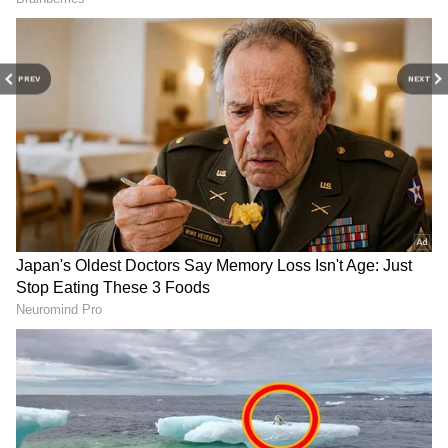
பிரதமர் நரேந்திர மோடி இன்று
பதிலளித்துள்ளார், "நீங்கள் விரும்புவதை
எப்போதும் பெற முடியாது", ஆனால்
PREV
NEXT
இந்தியா தேடுபவர்களால் நிறைந்த ஒரு
RECOMMENDED STORIES
நிலம், அனைவருக்கும் ஆறுதலையும்
'திருப்தியையும்' வழங்குகிறது. இங்குள்ள
கலாச்சாரம் மற்றும் மக்களுக்கு மத்தியில்
நீங்கள் மகிழ்ச்சியாக இருப்பதை அறிந்து
மகிழ்ச்சி அடைகிறேன். தொடர்ந்து
இந்தியாவுக்கு வாருங்கள்..." என்று
பதிவிட்டுள்ளார்.
LPG Price Hike: சிலிண்டர்
OYO Rules : கல்யாணம்
விலை ரூ.18 உயரப்
ஆகாத ஜோடி OYO ரூமில்
போகுதா?
தங்குவது குற்றமா? சட்டம்
சாமானியர்களுக்கு
என்ன சொல்கிறது?
அடுத்த ஷாக்!