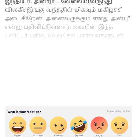
இந்தியா. அன்றாட வேலையிலிருந்து
விலகி; இங்கு வந்ததில் மிகவும் மகிழ்ச்சி
அடைகிறேன். அனைவருக்கும் எனது அன்பு”
என்று பதிவிட்டுள்ளார். அவரின் இந்த
ட்விட்டர் பதிவு 6.5 லட்சம் பார்வைகளுடன்
வைரலானது.
LATEST VIDEOS
ஏசியாநெட்
தமிழ்
செய்திகளை
உடனுக்கு
உடன்
Whatsapp Channel-
லில்
பெறுவதற்கு
கீழே
கொடுக்கப்பட்டு
இருக்கும்
லிங்குடன்
இணைந்து
இருக்கவும்
.
Click this link:
https://whatsapp.com/channel/0029Va9TFCW
B4hdYZOoYCK2D