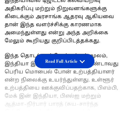
இந்தியாவில் டிஜிட்டல் கல்வியறிவு
அதிகரிப்பு மற்றும் நிறுவனங்களுக்கு
கிடைக்கும் அரசாங்க ஆதரவு ஆகியவை
தான் இந்த வளர்ச்சிக்கு காரணமாக
அமைந்துள்ளது என்று அந்த அறிக்கை
மேலும் கூறியது குறிப்பிடத்தக்கது.
இந்த தொடர் முன்னேற்றங்கள் மூலம்,
Read Full Article
இந்தியா இப்போது உலகின் இரண்டாவது
பெரிய மொபைல் போன் உற்பத்தியாளர்
என்ற நிலைக்கு உயர்ந்துள்ளது. உள்ளூர்
உற்பத்தியை ஊக்குவிப்பதற்காக, பிஎம்பி,
மேக் இன் இந்தியா, பிஎல்ஐ மற்றும்
ஆத்மா-நிர்பார் பாரத் (சுய-சார்ந்த
இந்தியா) உள்ளிட்ட பல முயற்சிகளை
அரசாங்கம் தொடங்கியுள்ளது
LATEST VIDEOS
குறிப்பிடத்தக்கது. சமீபத்திய ஆண்டுகளில்