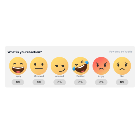
இந்தத் திட்டங்கள் உள்நாட்டில் மொபைல்
போன் உற்பத்தியை அதிகரிக்க
உதவியுள்ளன.
பாதுகாப்பு நிலைக்குழு உறுப்பினராக
ராகுல் காந்தி பரிந்துரை!
ABOUT THE AUTHOR
Ansgar R
AR
Published :
Aug 17 2023, 09:31 AM IST
Follow Us