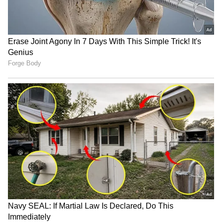
சதுர்வேத்தின் அதிரடி சதத்தால்
அலகுகளை நிறுவும் நிறுவனங்களுடன்
கோவையை வீழ்த்திய மதுரை
வளர்ந்து வரும் சுற்றுச்சூழல் அமைப்பை
பேந்தர்ஸ்
நாடு கண்டுள்ளது என்று பதக் மேலும்
TNPL: சேலம் ஸ்பார்டன்ஸை
குறிப்பிட்டார். இந்தப் போக்கு முதலீடுகள்,
வீழ்த்திய திருச்சி கிராண்ட்
வேலை வாய்ப்புகள் மற்றும்
சோழாஸ் !
தொழில்துறையின் ஒட்டுமொத்த
வளர்ச்சிக்கு வழிவகுத்தது என்றும் அவர்
கூறினார்.