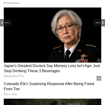
PREV
NEXT
கவுண்டர்பாயின்ட் ஆராய்ச்சி இயக்குனர்
தருண் பதக், அதிகரித்து வரும் உள்நாட்டு
தேவையை பூர்த்தி செய்ய பல
ஆண்டுகளாக உள்ளூர் உற்பத்தி கணிசமாக
RECOMMENDED STORIES
விரிவடைந்துள்ளது என்றார். 2022ம்
ஆண்டில், இந்தியாவில் இருந்து
செய்யப்பட்ட 98 சதவீத மொபைல் போன்
ஏற்றுமதிகள், உள்நாட்டில் செய்யப்பட்டவை
என்றார் அவர். இது தற்போதைய
அரசாங்கம் கடந்த 2014ல்