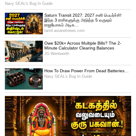
இந்தச் சாதனைகளைக் படைத்ததன் மூலம்,
இந்திய அரசாங்கம் இப்போது நாட்டை ஒரு
'குறைக்கடத்தி உற்பத்தி மற்றும் ஏற்றுமதி
மையமாக' நிலைநிறுத்த அதன் பல்வேறு
வகையான திட்டங்களைப்
பயன்படுத்துவதை நோக்கமாகக்
கொண்டுள்ளது என்றும் அவர் கூறினார்.
இந்தியாவை செமிகண்டக்டர் பவர்ஹவுஸ்