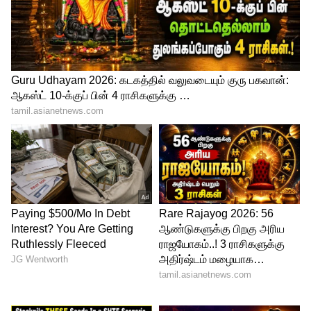
ஆக நிலைநிறுத்துவதில் அரசாங்கத்தின்
கவனம் நகர்கிறது என்று அந்த
அறிக்கையில் குறிப்பிடப்பட்டுள்ளது. ஒரு
குறைக்கடத்தி PLI திட்டம் மற்றும்
குறிப்பிடத்தக்க உள்கட்டமைப்பு முதலீடு ($1.4
டிரில்லியன் மதிப்பிலான முதலீடு)
ஆகியவை நாட்டிற்குள் இன்னும் வலுவான
உற்பத்தி சூழலை வளர்ப்பதற்கான
உறுதிப்பாட்டை அளிக்கிறது.
பிரதமரின் விஸ்வகர்மா திட்டத்துக்கு
மத்திய அமைச்சரவை ஒப்புதல்!