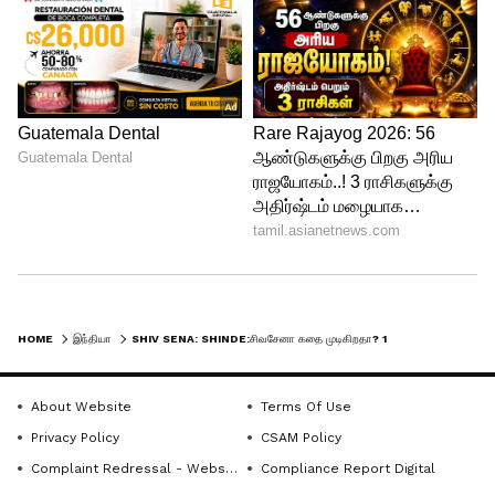
மகாராஷ்டிராவில் சிவசேனா,
காங்கிரஸ்,தேசியவாத காங்கிரஸ்
தலைமையிலான மகாவிகாஸ் அகாதி
ஆட்சி நடந்து வந்தது. ஆனால்,
சிவசேனாவின் மூத்த எம்எல்ஏ ஏக்நாத்
ஷிண்டே தலைமையில் 40 எம்எல்ஏக்கள்
தலைமைக்கு எதிராகப் போர்க்கொடி
தூக்கினர். இதையடுத்து, பெரும்பான்மை
இல்லாமல் மகாவிகாஸ் அகாதி அரசு
கவிழ்ந்தது.
HOME
இந்தியா
SHIV SENA: SHINDE:சிவசேனா கதை முடிகிறதா? 12 எம்.பி.க்கள் ஷிண்டே பக்கம்: புதிய அவைத் தலைவர் தேர்வு
About Website
Terms Of Use
Privacy Policy
CSAM Policy
Complaint Redressal - Website
Compliance Report Digital