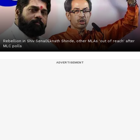
Rebellion in Shiv Sena0Eknath Shinde, other MLAs 'out of reach' after
MLC polls