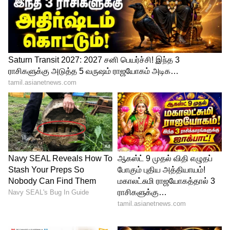
மகாராஷ்டிராவில் ஏற்கெனவே 45
எம்எல்ஏக்களை இழந்து சிவசேனா கட்சி
ஆட்சியை பறிகொடுத்துள்ளது.
நாடாளுமன்றத்தில் ஓரளவுக்கு
அதிகாரத்துடன் இருந்து வந்தநிலையில்
எம்.பி.க்களும் மாறிவிட்டதால், சிவசேனா
கட்சியின் திரிசங்கு நிலையில் இருக்கிறது.