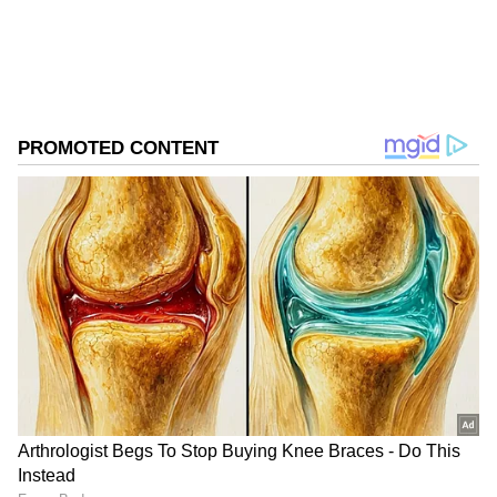
DOWNLOAD APP
RECOMMENDED STORIES
இலங்கைக்கு இந்தியா தனது முழு
ஆதரவை அளிக்கும்…
வெளியுறவுத்துறை அமைச்சர்