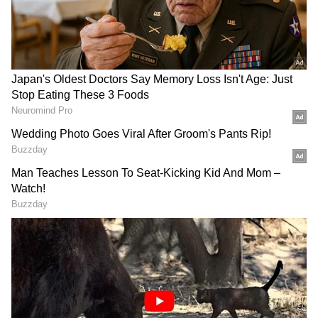
19 எம்பிக்கள் மக்களவையில் இருந்தாலும்
அதில் 7 பேர் மட்டுமே கட்சியின் உத்தரவுக்கு
கட்டுப்பாடுவார்கள். மீதமிருக்கும் 12 போட்டி
எம்.பிக்கள் ஏக்நாத் ஷிண்டே உத்தரவுக்கு
படிவார்கள்.
LATEST VIDEOS
தூத்துக்குடி பனிமய மாதா
கோயில் திருவிழா நிறைவு:
திரளான பக்தர்கள் தரிசனம்!