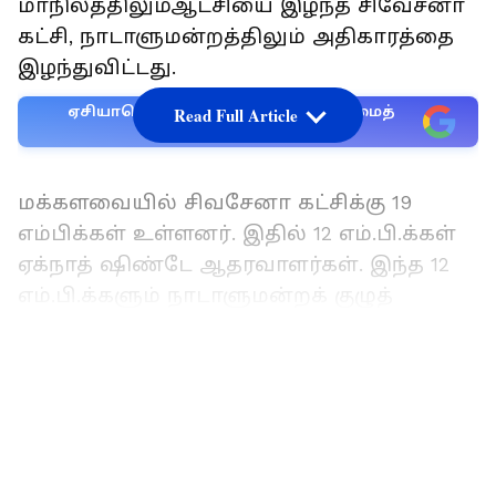
மாநிலத்திலும்ஆட்சியை இழந்த சிவேசனா
கட்சி, நாடாளுமன்றத்திலும் அதிகாரத்தை
இழந்துவிட்டது.
ஏசியாநெட் தமிழ்-ஐ உங்கள் முதன்மைத்
Read Full Article
தேர்வாக்குங்கள்
மக்களவையில் சிவசேனா கட்சிக்கு 19
எம்பிக்கள் உள்ளனர். இதில் 12 எம்.பி.க்கள்
ஏக்நாத் ஷிண்டே ஆதரவாளர்கள். இந்த 12
எம்.பி.க்களும் நாடாளுமன்றக் குழுத்
தலைவராக, ராகுல் ஷிவாலே-வைத்
தேர்ந்தெடுக்க வேண்டும் என்று
LATEST VIDEOS
மக்களவைத் தலைவருக்கு கடிதம்
அளித்தனர்.