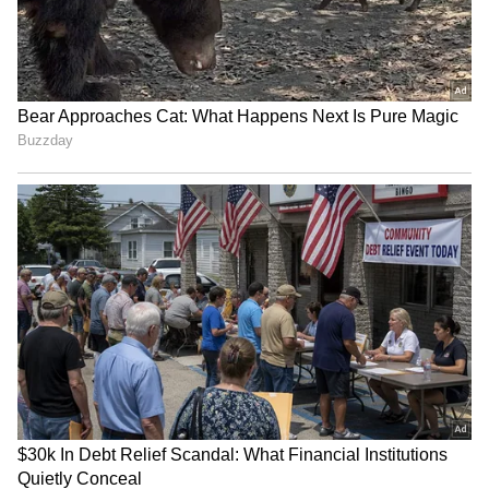
நம்பர் 1 டிரெண்டிங்கில் 'தக்காளி
வெற்றி கழகம்' பஸ்! யார் பாத்த
வேலைடா இது?
சிவசேனா கட்சி சார்பில் மக்களவைத்