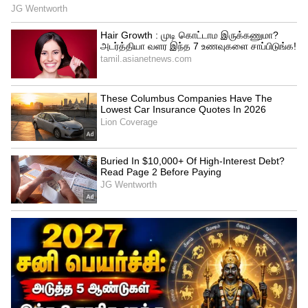
தலைவராக நியமிக்கப்பட்ட வினாயக் ராவத்
மீது போட்டி எம்.பி.க்களுக்கு
நம்பிக்கையில்லை. அதனால், ஏக்நாத்
ஷிண்டேவுக்கு ஆதரவாக தனியாகச்
செயல்படத் தொடங்கியுள்ளனர்.
நுபுர் சர்மாவை கைது செய்ய இடைக்கால
தடை... உச்சநீதிமன்றம் அதிரடி!!