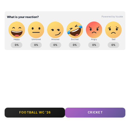
ABOUT THE AUTHOR
Pothy Raj
PR
ஏக்நாத் ஷிண்டே
Published :
Jul 20 2022, 10:52 AM IST
Follow Us
FOOTBALL WC '26
CRICKET