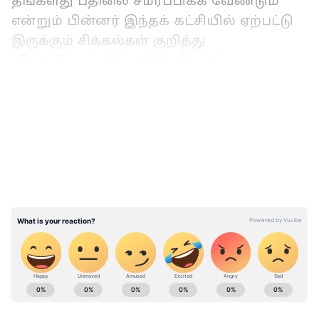
தங்களது பதிலை சமர்ப்பிக்க வேண்டும்
என்றும் பின்னர் இந்தக் கட்சியில் ஏற்பட்டு
இருக்கும் சிக்கல்கள் குறித்து
விவாதிக்கப்படும் என்று தேர்தல்
ஆணையம் தெரிவித்துள்ளது.
LATEST VIDEOS
தாங்கள்தான் உண்மையான சிவ சேனா
என்று சிவ சேனாவில் இருந்து பிரிந்து
சென்ற ஏக்நாத் ஷிண்டேவும், சிவ சேனா
கட்சித் தலைவர் உத்தவ் தாக்கரேவும்
தேர்தல் ஆணையத்தில் உரிமை கோரி
இருந்த நிலையில் இந்திய தேர்தல்
ஆணையம் இவ்வாறு தெரிவித்துள்ளது.
ABOUT THE AUTHOR
Dhanalakshmi G
DG