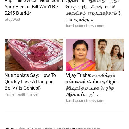
HOME
இந்தியா
கட்சியும் சின்னமும் பறிபோகிறதா? என்ன நடக்கிறது உத்தவ் தாக்கரேவின் சிவ சேனா கட்சியில்?