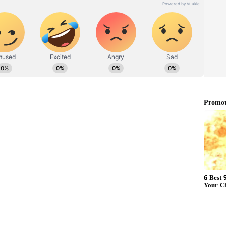
அரசுப் பணியாளர்களை வஞ்சிக்கும் தமிழக
ம்!
் தலைமையிலான டெல்லி ஆம் ஆத்மி அரசு,
மதுபான கொள்கையை அமல்படுத்தியது. இந்த
றைகேடு நடைபெற்றதாகவும், இதன் மூலம்
பு ஏற்பட்டதாகவும் குற்றம் சாட்டப்பட்டது.
த் துறை தனித்தனியாக வழக்குப்பதிவு செய்து
ின்றன.