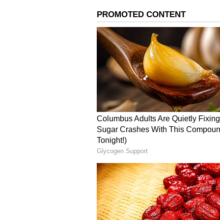
இந்த வழக்கில், டெல்லி துணை ம
கெஜ்ரிவால் ஆகியோரும் கைது ச
தெலங்கானா முன்னாள் முதல்வர
அடிபட்ட நிலையில், அவர் கைது ச