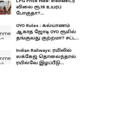
LPG Price Hike: சிலிண்டர்
விலை ரூ.18 உயரப்
போகுதா?
சாமானியர்களுக்கு
அடுத்த ஷாக்!
OYO Rules : கல்யாணம்
ஆகாத ஜோடி OYO ரூமில்
தங்குவது குற்றமா? சட்டம்
என்ன சொல்கிறது?
Indian Railways: ரயிலில்
லக்கேஜ் தொலைந்தால்
ரயில்வே இழப்பீடு
தருமா? இந்த விதி
உங்களுக்குத் தெரியுமா?