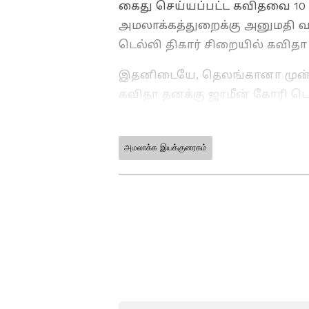
கைது செய்யப்பட்ட கவிதவை 10 
அமலாக்கத்துறைக்கு அனுமதி வழ
டெல்லி திகார் சிறையில் கவிதா 
இதனிடையே, தெலங்கானா முன்னா
கவிதா தனக்கு ஜாமீன் கோரி டெ
தாக்கல் செய்திருந்தார். அந்த வ
பவேஜா, கவிதாவிற்கு இடைக்கால
அமலாக்க இயக்குனரகம்
அவரது மனுவை தள்ளுபடி செய்து
ABOUT THE AUTHOR
MP
Manikanda Prabu