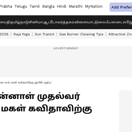
Prabha
Telugu
Tamil
Bangla
Hindi
Marathi
MyNation
Add Prefer
ெய்தி
தமிழ்நாடு
சினிமா
ஆட்டோ
வர்த்தகம்
விளையாட்டு
லைஃப்ஸ்டைல்
ஜோ
 2026
Raja Yoga
Sun Transit
Gas Burner Cleaning Tips
Attractive Zo
 ராவ் மகள் கவிதாவிற்கு ஜாமீன் மறுப்பு!
்னாள் முதல்வர்
் மகள் கவிதாவிற்கு