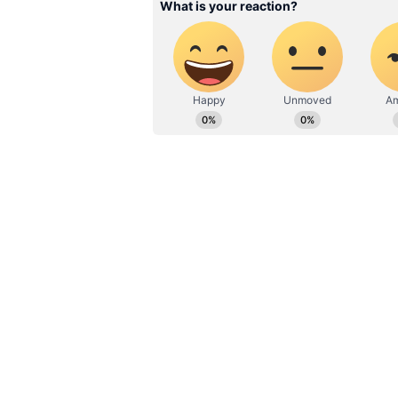
போக்குவரத்து ஊழியர்கள், 
அரசு: அண்ணாமலை கண்டன
முதல்வர் அரவிந்த் கெஜ்ரிவால
கடந்த 2021 நவம்பரில் புதிய 
புதிய மதுபான கொள்கையில் மு
அரசுக்கு ரூ.2,800 கோடி வரை இழப்
இதுதொடர்பாக, சிபிஐ, அமலாக்க
விசாரணை மேற்கொண்டு வருக