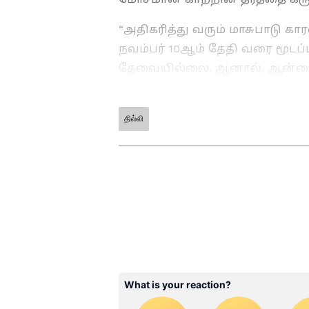
“அதிகரித்து வரும் மாசுபாடு க
நவம்பர் 10ஆம் தேதி வரை மூடப்ப
தேவையில்லை. ஆனால், ஆன்லைன்
பள்ளிகளுக்கு வழங்கப்படுகிறது
தெரிவித்துள்ளார்.
தில்லி
ABOUT THE AUTHOR
MP
Manikanda Prabu