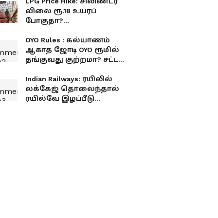
LPG Price Hike: சிலிண்டர்
விலை ரூ.18 உயரப்
போகுதா?
சாமானியர்களுக்கு
அடுத்த ஷாக்!
OYO Rules : கல்யாணம்
ஆகாத ஜோடி OYO ரூமில்
தங்குவது குற்றமா? சட்டம்
என்ன சொல்கிறது?
Indian Railways: ரயிலில்
லக்கேஜ் தொலைந்தால்
ரயில்வே இழப்பீடு
தருமா? இந்த விதி
உங்களுக்குத் தெரியுமா?