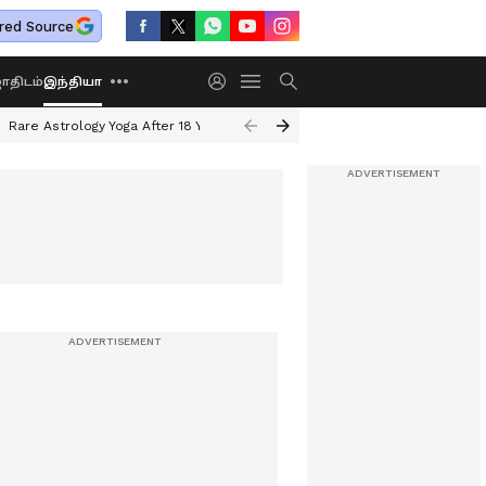
red Source
திடம்
இந்தியா
Rare Astrology Yoga After 18 Years
Dwi Pushkar Yoga 2026
Guru Peyar