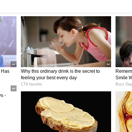
தை நிறுத்திய கனடா: பியூஷ் கோயல்!
்நலப் பிரச்சினைகளை ஏற்படுத்தக்கூடிய
், கடந்த சில நாட்களில் டெல்லி-தேசிய
் பல இடங்களில், டெல்லி அரசின் பாதுகாப்பான
60 மைக்ரோகிராம் என்பதை விட அதிகமாக ஏழு
ளது. இது உலக சுகாதார நிறுவனத்தின்
மீட்டருக்கு 5 மைக்ரோகிராம் என்பதை விட 80