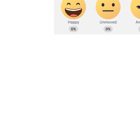
தலைநகர் டெல்லியில் காற்றின
அண்டை மாநில விவசாயிகள் அறு
எரிப்பது, புதிய கட்டுமானங்கள்
மிகுதி உள்ளிட்ட பல்வேறு காரண
கூறப்படுகிறது.
இன்றைய நிலவரப்படி, இன்று கால
(AQI) தொடர்ந்து ஆறாவது நாளாக
மாசுவால் பொதுமக்கள் சுவாசப் 