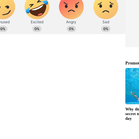
் தரம் வெகுகாலமாகவே மோசமாக உள்ளது.
வடைக் காலம் முடிந்து விவசாயக் கழிவுகளை
, பழைய கட்டடங்கள் இடிப்பு, வாகனங்களின்
ிகள் காற்று மாசுவுக்கு காரணமாக
ையில் 460 என்ற காற்றுத் தரக் குறியீட்டுடன்
 டெல்லி கடுமையாக மாசுபட்டுள்ளது. காற்று
பிரச்சினை, கண் எரிச்சல் உள்ளிட்டவற்றால்