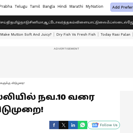
Prabha
Telugu
Tamil
Bangla
Hindi
Marathi
MyNation
Add Prefer
ெய்தி
தமிழ்நாடு
சினிமா
ஆட்டோ
வர்த்தகம்
விளையாட்டு
லைஃப்ஸ்டைல்
ஜோ
Make Mutton Soft And Juicy?
Dry Fish Vs Fresh Fish
Today Rasi Palan
ளிகளுக்கு விடுமுறை!
ல்லியில் நவ.10 வரை
ிடுமுறை!
Follow Us