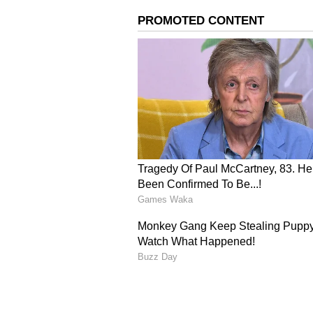
அவதிப்பட்டு வருகின்றனர்.
தடையற்ற வர்த்தக ஒப்பந்தத்
நுரையீரலை ஆழமாக தாக்கி உடல
மைக்ரோஸ்கோபிக் PM2.5 துகள்கள
தலைநகர் பிராந்தியம் முழுவதும
வரம்பான ஒரு கன மீட்டருக்கு 
முதல் எட்டு மடங்கு உயர்ந்துள்
பாதுகாப்பான வரம்பான ஒரு கன 
முதல் 100 மடங்கு அதிகமாகும்.