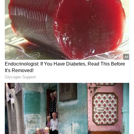
ரசிகர்கள் கிடைத்தனர். தனது இயல்பான
நடிப்பின் மூலம் ஒரு மிகப்பெரிய ரசிகர்கள்
கூட்டத்தையும், திரைத்துறையில் தனக்கான
அடையாளத்தையும் உருவாக்கி
வைத்துள்ளார்.
Savitri: இறப்பதற்கு முன் நடிகையர்
திலகம் சாவித்திரி கூறிய கடைசி
வார்த்தைகள்.! கண்ணீர் வரவைக்கும்
இறுதி நிமிடங்கள்.!
ஏசியாநெட் தமிழ்-ஐ உங்கள் முதன்மைத்
தேர்வாக்குங்கள்