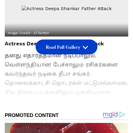
Image Credit :
X/Twitter
Actress Deepa Shankar Father Attack
Read Full Gallery
தனது எதார்த்தமான நடிப்பாலும்,
வெள்ளந்தியான பேச்சாலும் ரசிகர்களை
கவர்ந்தவர் நடிகை தீபா சங்கர்.
தொலைக்காட்சி தொடர்கள் மட்டுமல்லாமல்,
சில திரைப்படங்களிலும் முக்கியமான
கதாபாத்திரங்களில் நடித்துள்ளார்.
குறிப்பாக விஜய் தொலைக்காட்சியில்
ஒளிபரப்பான ‘குக் வித் கோமாளி’
நிகழ்ச்சிக்குக் பின்னர் அவருக்கு ஏராளமான