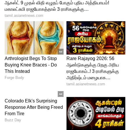
கையில் பலத்த காயம் ஏற்பட்டது.
இருவரையும் சரமாரியாக வெட்டிய கும்பல்
சிறிது நேரத்தில் அங்கிருந்து தப்பி ஓடினர்.
சம்பவம் இடத்தில் இருந்த பொதுமக்கள்
இருவரையும் மீட்டு அரசு மருத்துவமனைக்கு
அனுப்பி வைத்தனர். அங்கு இருவருக்கும்
தீவிர சிகிச்சை அளிக்கப்பட்டு வருகிறது.
குறிப்பாக பலத்த காயமடைந்த புலவர்
கணேசன் மருத்துவர்களின் தொடர்
கண்காணிப்பில் இருந்து வருகிறார்.
பாட முடியாமல் கதறி அழுத S ஜானகி.!
பாதியிலே ரெக்கார்டிங்கை நிறுத்திய
இளையராஜா.! ஜானகியை அழ வைத்த
வரிகள்.! எந்த பாட்டு தெரியுமா?