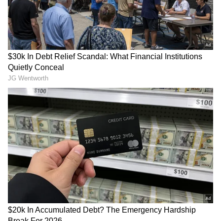
நடத்தினர். எதிர்பாராமல் நடந்த இந்த
தாக்குதலில் அவர் பலத்த காயமடைந்தார்.
இரத்த வெள்ளத்தில் மிதந்த அவரை
காப்பாற்ற ஒருவர் முயன்றுள்ளார்.
Actor Jai: கோவிலில் எனக்கு நடந்த
அவமானம்.! இஸ்லாம் மதத்திற்கு
மாறியது குறித்து உண்மைகளை
உடைத்த நடிகர் ஜெய்.!