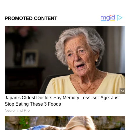
அடிப்படையாகக் கொண்ட நத்திங் ஓஎஸ் 2.6
இல் இயங்குகிறது. 2 வருட OS அப்டேட்
மற்றும் 3 வருட பாதுகாப்பு அப்டேட்களுக்கு
உறுதியளிக்கப்பட்டுள்ளது.
Add Asianetnews Tamil as a Preferred
Source