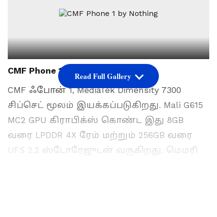
CMF Phone 1 by Nothing
Read Full Gallery
CMF ஃபோன் 1, MediaTek Dimensity 7300
சிப்செட் மூலம் இயக்கப்படுகிறது. Mali G615
MC2 GPU கிராபிக்ஸ் கொண்ட இது 8GB
வரை LPDDR 4X ரேம் மற்றும் 256GB வரை
UFS 2.2 ஸ்டோரேஜுடன் வருகிறது. மெமரி
கார்டு மூலம் 2TB வரை ஸ்டோரேஜை
விரிவாக்கலாம்.
இந்த ஸ்மார்ட்போன் ஆண்ட்ராய்டு 14ஐ