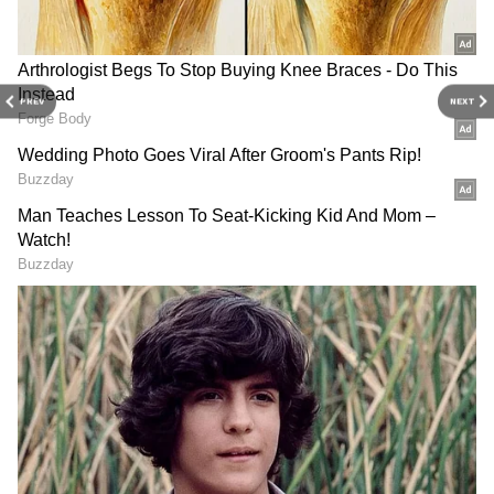
உள்ளது. இதற்கு HDFC கார்டு மூலம் ரூ.2,000
தள்ளுபடி கிடைக்கும். அப்போது இதை
ரூ.14,999 விலையில் வாங்கலாம்.
PREV
NEXT
இன்ஃபினிக்ஸ் நோட் 40 ப்ரோ 6.78-இன்ச்
FHD+ வளைந்த AMOLED டிஸ்ப்ளே, கார்னிங்
கொரில்லா கிளாஸ் 5 பாதுகாப்பு
ஆகியவற்றைக் கொண்டுள்ளது. MediaTek
Dimensity 7020 சிப்செட் மூலம்
இயக்கப்படுகிறது.
ஆப்டிகல் இமேஜ் ஸ்டேபிலைசேஷன் (OIS)
அம்சம் கொண்ட 108MP முதன்மை கேமரா
உள்ளது. 2MP மேக்ரோ சென்சார் மற்றும்
2MP டெப்த் கேமராவும் இருக்கும்.
செல்ஃபிக்களுக்கு, 32MP கேமரா உள்ளது.