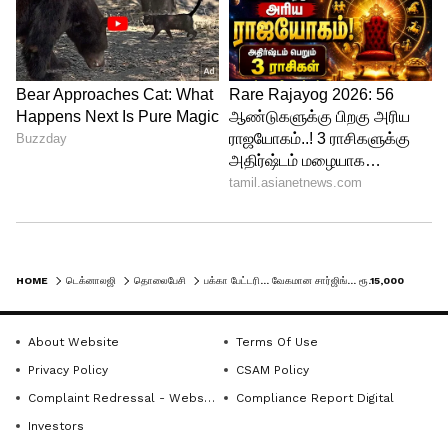
கொடுக்கப்பட்டுள்ளது.
108MP முதன்மை சென்சார் மற்றும் 2MP
டெப்த் சென்சார் கொண்ட இரட்டை கேமரா
இருக்கிறது. செல்ஃபி மற்றும் வீடியோ
கால்களுக்கு 16MP முன்பக்க கேமரா
உள்ளது.
HOME
டெக்னாலஜி
தொலைபேசி
பக்கா பேட்டரி... வேகமான சார்ஜிங்... ரூ.15,000 க்குள் கிடைக்கும் ஸ்மார்ட்போன்கள்!
About Website
Terms Of Use
Privacy Policy
CSAM Policy
Complaint Redressal - Website
Compliance Report Digital
Investors