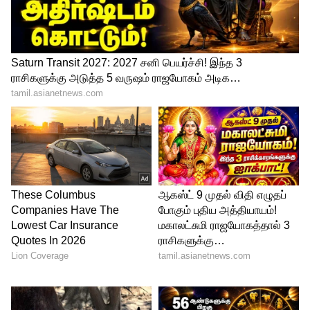
Poco X6 Neo
Poco X6 Neo தற்போது பிளிப்கார்ட்டில்
ரூ.12,999 விலையில் உள்ளது. HDFC வங்கி
கிரெடிட் கார்டில் ரூ.750 உடனடி தள்ளுபடியும்
கிடைக்கும். இதன் மூலம் ரூ.12,249 க்கு இந்த
மொபைலை வாங்கிவிடலாம்.
போக்கோ எக்ஸ்6 நியோ 6.67-இன்ச் முழு
HD+ சூப்பர் AMOLED டிஸ்பிளே
கொண்டுள்ளது. கார்னிங் கொரில்லா
கிளாஸ் 5 பாதுகாப்பும் உள்ளது. MediaTek
Dimensity 6080 சிப்செட் மூலம்
இயக்கப்படுகிறது. Mali G57 MC2 GPU
கிராபிக்ஸ் கொண்ட இதில், 8GB LPDDR4X
ரேம் மற்றும் 128GB UFS 2.2 மெமரி