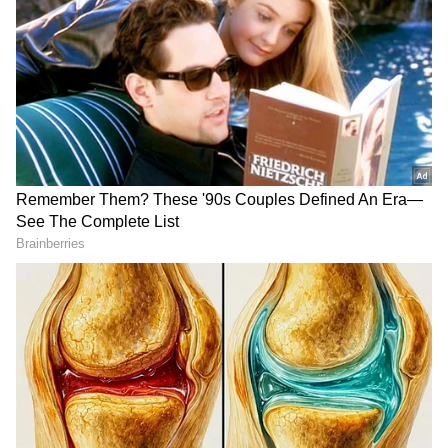
2
5
Infinix Note 40 Pro
இன்ஃபினிக்ஸ் நோட் 40 ப்ரோ 8GB
ரேம்/256GB ஸ்டோரேஜ் வேரியண்ட் ரூ.21,999
விலையில் அறிமுகப்படுத்தப்பட்டது. இந்த
போன் தற்போது ரூ.17,999 விலையில்