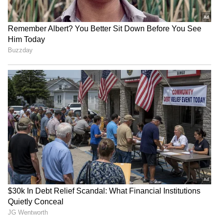
45W ஃபாஸ்ட் சார்ஜிங்குடன் 5,000mAh
பேட்டரியை கொண்டிருக்கிறது. இத்துடன்
20W வயர்லெஸ் MagCharge ஆப்ஷனும்
உள்ளது. இன்-டிஸ்ப்ளே கைரேகை சென்சார்,
ஜேபிஎல், ஐஆர் சென்சார் மற்றும் IP53
ரேட்டிங், ஸ்டீரியோ ஸ்பீக்கர்கள் ஆகியவை
பிற முக்கிய அம்சங்கள்.