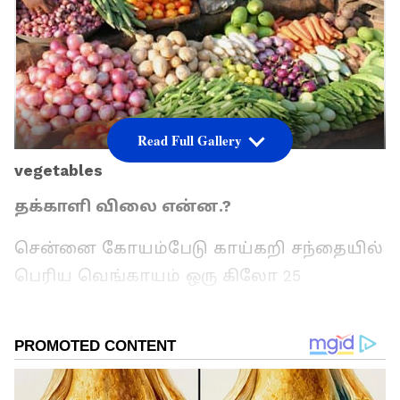
Read Full Gallery
vegetables
தக்காளி விலை என்ன.?
சென்னை கோயம்பேடு காய்கறி சந்தையில்
பெரிய வெங்காயம் ஒரு கிலோ 25
ரூபாய்க்கும், சின்ன வெங்காயம் ஒரு கிலோ
35 ரூபாய்க்கும், தக்காளி ஒரு கிலோ
25க்கும்,பச்சை மிளகாய் ஒரு கிலோ 25
ரூபாய்க்கும், பீட்ரூட் ஒரு கிலோ 40