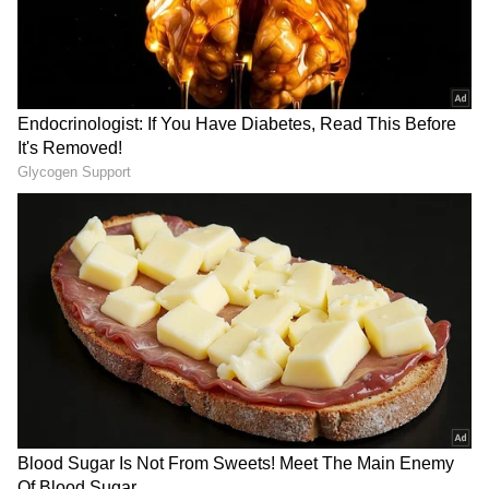
3
4
பீன்ஸ் விலை என்ன.?