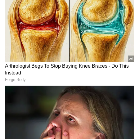
ரூபாய்க்கும், உருளைக்கிழங்கு ஒரு கிலோ
30 ரூபாய்க்கும் விற்பனை
செய்யப்படுகிறது.
ஏசியாநெட் தமிழ்-ஐ உங்கள் முதன்மைத்
தேர்வாக்குங்கள்