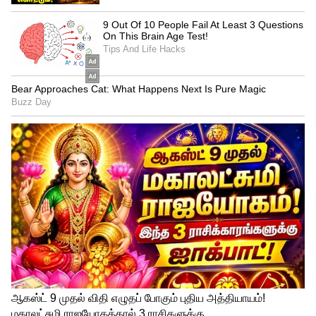
4
4
வெண்டைக்காய் விலை என்ன.?
இஞ்சி ஒரு கிலோ 100 ரூபாய்க்கும்,
மாங்காய் ஒரு கிலோ 60 ரூபாய்க்கும்,
வெண்டைக்காய் ஒரு கிலோ 45க்கும், பூசணி