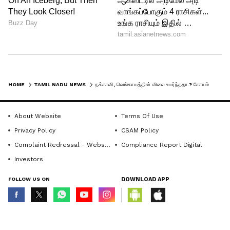
ABOUT THE AUTHOR
HOME
TAMIL NADU NEWS
தக்காளி, வெங்காயத்தின் விலை உயர்ந்ததா.? கோயம்பேட்டில் காய்கறி விலை நிலவரம் என்ன?
Ajmal Khan
AK
அஜ்மல்கான், பிரபல தொலைக்காட்சிகளில் மூத்த
About Website
Terms Of Use
மற்றும் சிறப்பு செய்தியாளராக பணிபுரிந்துள்ளார்.
20வருடங்களாக செய்தித்துறையில் பணியாற்றி
Privacy Policy
CSAM Policy
வரும் இவர், கடந்த 3 ஆண்டுகளாக ஏசியா நெட்
Complaint Redressal - Website
Compliance Report Digital
Follow Us
இணையதளத்தில் தமிழ்நாடு மற்றும் அரசியல்
Investors
சார்ந்த செய்திகளையும் எழுதி வருகிறார்.
FOLLOW US ON
DOWNLOAD APP
© Copyright 2026 Asianxt Digital Technologies Private Limited (Formerly
known as Asianet News Media & Entertainment Private Limited) | All Rights