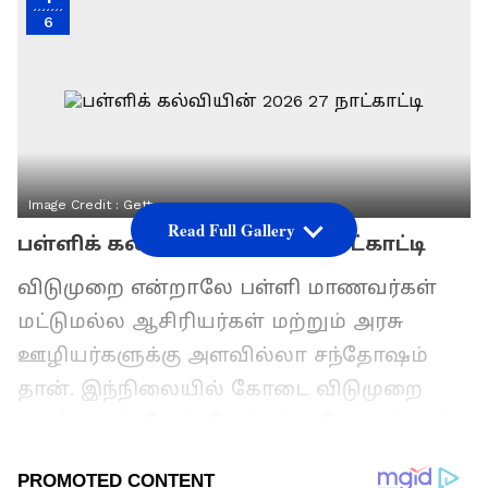
6
Image Credit :
Getty
Read Full Gallery
பள்ளிக் கல்வியின் 2026-27 நாட்காட்டி
விடுமுறை என்றாலே பள்ளி மாணவர்கள்
மட்டுமல்ல ஆசிரியர்கள் மற்றும் அரசு
ஊழியர்களுக்கு அளவில்லா சந்தோஷம்
தான். இந்நிலையில் கோடை விடுமுறை
முடிந்து பள்ளிகள் திறக்கப்பட்டு வகுப்புகள்
நடைபெற்று வருகின்றன. இந்நிலையில்