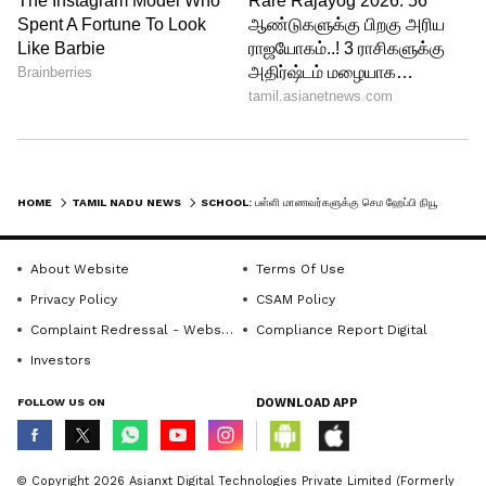
4
6
HOME
TAMIL NADU NEWS
SCHOOL: பள்ளி மாணவர்களுக்கு செம ஹேப்பி நியூஸ்! காலாண்டு, அரையாண்டு தேர்வுகள் எப்போது? மொத்தம் 155 நாட்கள் லீவு!
Image Credit :
Our Own
About Website
Terms Of Use
காலாண்டுத் தேர்வு
Privacy Policy
CSAM Policy
Complaint Redressal - Website
Compliance Report Digital
காலாண்டுத் தேர்வு செப்டம்பர் 17 முதல் 25ம்
Investors
தேதி வரை நடைபெறுகிறது. பின்னர் 26ம்
FOLLOW US ON
DOWNLOAD APP
தேதி முதல் அக்டோபர் 4ம் தேதி வரை
காலாண்டு விடுமுறை வருகிறது. மொத்தம்
9 நாட்கள் விடுமுறை கிடைக்கிறது.
© Copyright 2026 Asianxt Digital Technologies Private Limited (Formerly