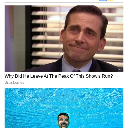
பள்ளிக் கல்வியின் 2026-27ம்
கல்வியாண்டிற்கான நாட்காட்டி
வெளியிடப்பட்டுள்ளது. அதில், மொத்த
வேலை நாட்கள், பொது விடுமுறை எத்தனை
நாட்கள் மற்றும் காலாண்டு மற்றும்
அரையாண்டு தேர்வு எப்போது என்பது
குறித்து விரிவாக பார்க்கலாம்.
ஏசியாநெட் தமிழ்-ஐ உங்கள் முதன்மைத்
தேர்வாக்குங்கள்