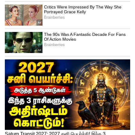
செப்டம்பர் 04 கிருஷ்ண ஜெயந்தி,
செப்டம்பர் 14 விநாயகர் சதுர்த்தி,
அக்டோபர் 2 காந்தி ஜெயந்தி, அக்டோபர் 19
ஆயுத பூஜை, அக்டோபர் 20 விஜய தசமி,
நவம்பர் 8 தீபாவளி, டிசம்பர் 21 கிறிஸ்துமஸ்,
ஜனவரி 1 ஆங்கிலப் புத்தாண்டு, ஜனவரி 15
பொங்கல், ஜனவரி 16 திருவள்ளுவர் தினம் ,
ஜனவரி 17 உழவர் திருநாள், ஜனவரி 23
தைப்பூசம், ஜனவரி 26 குடியரசு தினம், மார்ச்
10 ரம்ஜான், மார்ச் 26 புனித வெள்ளி, ஏப்ரல்
04 தெலுங்கு வருடப்பிறப்பு, ஏப்ரல் 14 தமிழ்
வருடப்பிறப்பு மற்றும் டாக்டர் அம்பேத்கர்
பிறந்தநாள், ஏப்ரல் 19 மகாவீர் ஜெயந்தி
உள்ளிட்ட விடுமுறைகள் வருகின்றன. 2026-
27ம் கல்வியாண்டில் மொத்தம் 20 நாட்கள்