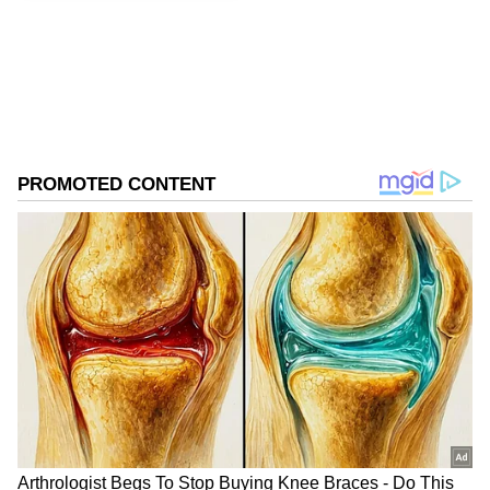
கடந்த ஐந்தாண்டுகள் திராவிட மாடல்
ஆட்சியில் மேற்கொள்ளப்பட்ட
நடவடிக்கைகளால் நலிவடைந்து கிடந்த
மின்சார வாரியம் காப்பாற்றப்பட்டது. கடந்த
ஐந்தாண்டுகளில் எங்களின் தலைவர்
முதலமைச்சராக இருந்த போது
மின்துறைக்கு தேவையான நிதிகளை
ஒதுக்கி சீரான மின் விநியோகத்திற்கு
வித்திட்டார். கடந்த ஐந்தாண்டு திராவிட
மாடல் ஆட்சியில் தமிழ்நாட்டின் மின்
தேவையானது ஒவ்வொரு ஆண்டும்
அதிகரித்தே வந்துள்ளன. அப்படி மின்
தேவை அதிகரித்த போதும் மக்கள்
பாதிக்கப்படாத வகையில் நடவடிக்கை