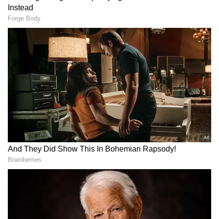
மேற்கொள்ளப்பட்டது.
ஏசியாநெட் தமிழ்-ஐ உங்கள் முதன்மைத்
தேர்வாக்குங்கள்