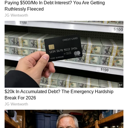
கட்டணம் ஏற்றப்பட்ட போது கூட வருவாய்
பற்றாக்குறை என்பது ரூ. 56,000 கோடி.
அதற்கடுத்து ரூ58,000 கோடி என்ற
அளவிற்கு உயர்ந்திருந்தது. ஆனால் கடந்த
எங்களின் ஐந்தாண்டு ஆட்சியில்
வருவாயானது ரூ 1,48,77, 856 உயர்ந்து
ரூ.4,97,996 ஆக இருந்தது. வருவாய்
பற்றாக்குறை ரூ 34,447 கோடியாக
குறைக்கப்பட்டது. அதிமுக ஆட்சியில் 58,000
வருவாய் அதிகரித்த போது செலவும்
அதிகரித்துள்ளது பற்றி கூறும்
மின்சாரத்துறை அமைச்சர் அந்த செலவுகள்
எதற்காக செய்யப்பட்டுள்ளன என்ற
தகவலை மட்டும் மறைத்து விட்டார்.