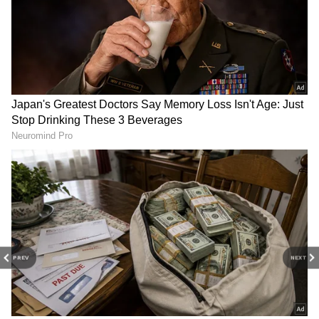
2
6
Image Credit :
Asianet News
இப்போது வெளியிடப்பட்டுள்ள வெள்ளை
அறிக்கையில் தெரிவிக்கப்பட்டுள்ள
வருவாய் பற்றாக்குறையானது 2011-16 இல்
56,361 கோடி , 2016-21 இல் 58,534 கோடி
ரூபாய். முந்தைய அதிமுக ஆட்சிக்காலத்தில்
PREV
NEXT
மூன்று கட்டங்களாக மின்சார கட்டணம்
ஏற்றப்பட்டது. 37% , 3.5% , 16% என அந்த
கட்டண உயர்வு இருந்தது. அப்படி மின்