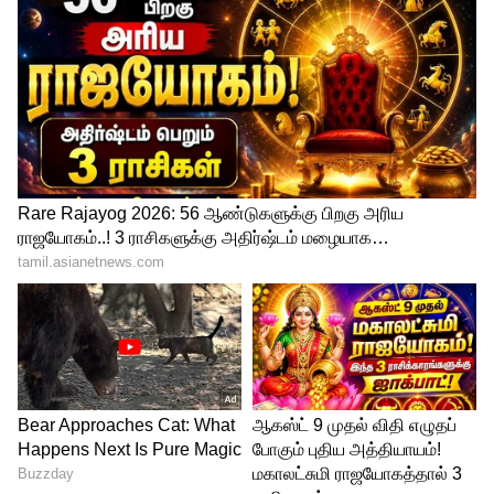
கூறி இருக்க வேண்டும் ஆனால் அதை
தவெக அரசு மறைத்துவிட்டது. அதிமுக
ஆட்சிக்காலத்தில் 13.5% வட்டி க்கு பல்வேறு
வங்கிகளில் கடன் வாங்கப்பட்டிருந்தது.
அதை எல்லாம் சீர் படுத்தி 9.5% வட்டி என்ற
அளவிற்கு குறைக்கப்பட்டது. இதன் மூலம்
ஆண்டுக்கு 1200-1500 கோடி ரூபாய்
சேமிக்கப்பட்டது. அதேபோல பிளை ஆஸ் (fly
ash) விற்பனை ஆண்டுக்கு 90 கோடி ரூபாய்
என்றிருந்ததை ஆண்டுக்கு 160 கோடி ரூபாய்
என்ற அளவிற்கு வருவாய் உயர்த்தப்பட்டது.
2019 - 20 ஆம் ஆண்டு தமிழ் நாட்டின் மின்
தேவை என்பது 94,947 மில்லியன் யுனிட்
அதுவே 2020-21 இல் 93,344 , 2021-22 இல்