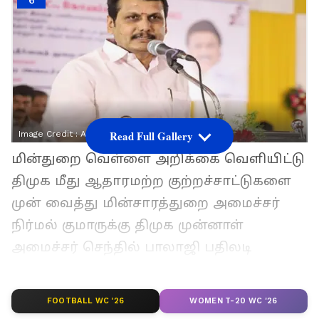
6
Read Full Gallery
Image Credit :
Asianet News
மின்துறை வெள்ளை அறிக்கை வெளியிட்டு
திமுக மீது ஆதாரமற்ற குற்றச்சாட்டுகளை
முன் வைத்து மின்சாரத்துறை அமைச்சர்
நிர்மல் குமாருக்கு திமுக முன்னாள்
அமைச்சர் செந்தில் பாலாஜி பதிலடி
கொடுத்துள்ளார். அதில், தமிழ்நாடு
மின்சாரவாரியத்தின் நிதிநிலை குறித்து
FOOTBALL WC '26
WOMEN T-20 WC '26
வெள்ளை அறிக்கை வெளியிட்டுள்ளனர்.